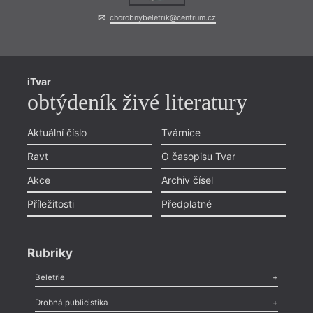
chorobnybeletrik@centrum.cz
iTvar
obtýdeník živé literatury
Aktuální číslo
Tvárnice
Ravt
O časopisu Tvar
Akce
Archiv čísel
Příležitosti
Předplatné
Rubriky
Beletrie
Poezie
,
Próza
,
Dokumenty
,
Drama
,
Celá rubrika
Drobná publicistika