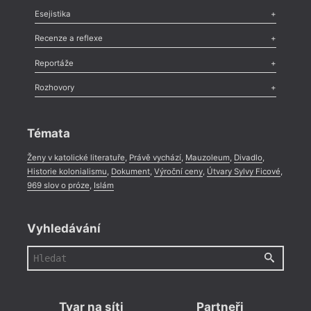
Odlesk
,
Zasláno
,
Nezařazené
,
Novinky v Tvaru
,
Slovo
,
Výročí
,
Esejistika
Nekrolog
,
Glosa
,
Sloupek
,
Pozvánka
,
Literární soutěž
,
Komentář
,
Celá rubrika
Esej
,
Pádlo
,
Úvaha
,
Texty
,
Studie
,
Celá rubrika
Recenze a reflexe
Recenze
,
Dvakrát
,
Horké párky
,
969 slov o próze
,
Reportáže
Méně slov o próze
,
Celá rubrika
Literární zítřky
,
Reportáž
,
Literární život
,
Divadlo
,
Kritický ohlas
,
Rozhovory
Celá rubrika
Rozhovor
,
Anketa
,
Celá rubrika
Témata
Ženy v katolické literatuře
,
Právě vychází
,
Mauzoleum
,
Divadlo
,
Historie kolonialismu
,
Dokument
,
Výroční ceny
,
Útvary Sylvy Ficové
,
969 slov o próze
,
Islám
Vyhledávání
Tvar na síti
Partneři