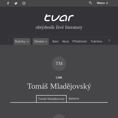
Menu
obtýdeník živé literatury
Rubriky
Témata
Ravt
Akce
Příležitosti
Tvárnice
Archiv
Beletrie
Ženy v katolické literatuře
Drobná publicistika
Právě vychází
Esejistika
Mauzoleum
TM
Recenze a reflexe
Divadlo
Reportáže
Historie kolonialismu
Rozhovory
Dokument
Lidé
Výroční ceny
Tomáš Mladějovský
Beletrie
Tomáš Mladějovský