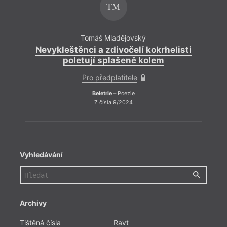
TM
Tomáš Mladějovský
Nevykleštěnci a zdivočelí kokrhelisti
Ne
poletují splašeně kolem
Pro předplatitele
Beletrie
– Poezie
Z čísla 9/2024
Vyhledávání
Archivy
Tištěná čísla
Ravt