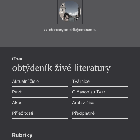
chorobnybeletrik@centrum.cz
iTvar
obtýdeník živé literatury
Aktuální číslo
Tvárnice
Ravt
O časopisu Tvar
Akce
Archiv čísel
Příležitosti
Předplatné
Rubriky