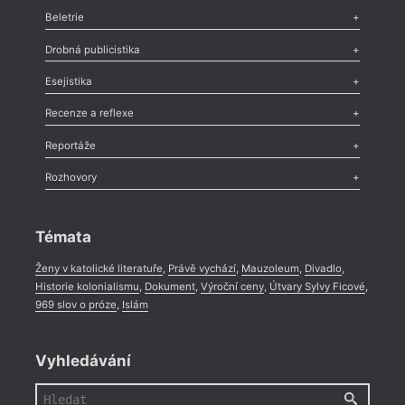
Beletrie
Poezie
,
Próza
,
Dokumenty
,
Drama
,
Celá rubrika
Drobná publicistika
Odlesk
,
Zasláno
,
Nezařazené
,
Novinky v Tvaru
,
Slovo
,
Výročí
,
Esejistika
Nekrolog
,
Glosa
,
Sloupek
,
Pozvánka
,
Literární soutěž
,
Komentář
,
Celá rubrika
Esej
,
Pádlo
,
Úvaha
,
Texty
,
Studie
,
Celá rubrika
Recenze a reflexe
Recenze
,
Dvakrát
,
Horké párky
,
969 slov o próze
,
Reportáže
Méně slov o próze
,
Celá rubrika
Literární zítřky
,
Reportáž
,
Literární život
,
Divadlo
,
Kritický ohlas
,
Rozhovory
Celá rubrika
Rozhovor
,
Anketa
,
Celá rubrika
Témata
Ženy v katolické literatuře
,
Právě vychází
,
Mauzoleum
,
Divadlo
,
Historie kolonialismu
,
Dokument
,
Výroční ceny
,
Útvary Sylvy Ficové
,
969 slov o próze
,
Islám
Vyhledávání