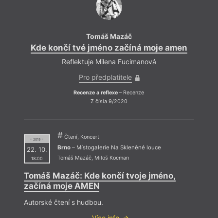
Tomáš Mazáč
Kde končí tvé jméno začíná moje amen
Kde 
Reflektuje Milena Fucimanová
Pro předplatitele
Recenze a reflexe
– Recenze
Z čísla 9/2020
Čtení, Koncert
= 2019 =
Brno
– Místogalerie Na Skleněné louce
22. 10.
Tomáš Mazáč
,
Miloš Kocman
18:00
Tomáš Mazáč: Kde končí tvoje jméno,
začíná moje AMEN
Autorské čtení s hudbou.
Více info