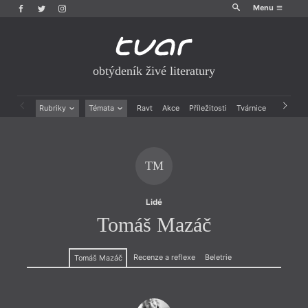
Menu
obtýdeník živé literatury
Rubriky
Témata
Ravt
Akce
Příležitosti
Tvárnice
Archiv
Beletrie
Ženy v katolické literatuře
Drobná publicistika
Právě vychází
Esejistika
Mauzoleum
TM
Recenze a reflexe
Divadlo
Reportáže
Historie kolonialismu
Rozhovory
Dokument
Lidé
Výroční ceny
Tomáš Mazáč
Recenze a reflexe
Beletrie
Tomáš Mazáč