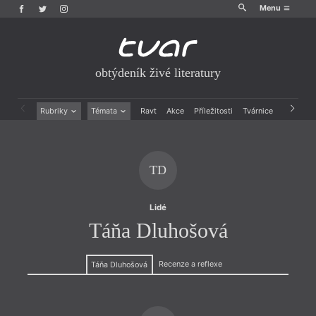
Menu
obtýdeník živé literatury
Rubriky
Témata
Ravt
Akce
Příležitosti
Tvárnice
Archiv
Beletrie
Ženy v katolické literatuře
Drobná publicistika
Právě vychází
Esejistika
Mauzoleum
TD
Recenze a reflexe
Divadlo
Reportáže
Historie kolonialismu
Rozhovory
Dokument
Lidé
Výroční ceny
Táňa Dluhošová
Recenze a reflexe
Táňa Dluhošová