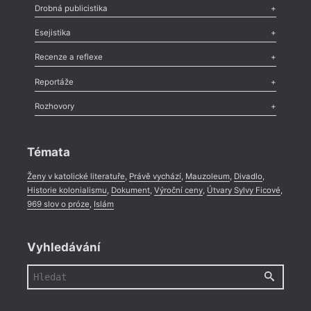
Poezie
,
Próza
,
Dokumenty
,
Drama
,
Celá rubrika
Drobná publicistika
Odlesk
,
Zasláno
,
Nezařazené
,
Novinky v Tvaru
,
Slovo
,
Výročí
,
Esejistika
Nekrolog
,
Glosa
,
Sloupek
,
Pozvánka
,
Literární soutěž
,
Komentář
,
Celá rubrika
Esej
,
Pádlo
,
Úvaha
,
Texty
,
Studie
,
Celá rubrika
Recenze a reflexe
Recenze
,
Dvakrát
,
Horké párky
,
969 slov o próze
,
Reportáže
Méně slov o próze
,
Celá rubrika
Literární zítřky
,
Reportáž
,
Literární život
,
Divadlo
,
Kritický ohlas
,
Rozhovory
Celá rubrika
Rozhovor
,
Anketa
,
Celá rubrika
Témata
Ženy v katolické literatuře
,
Právě vychází
,
Mauzoleum
,
Divadlo
,
Historie kolonialismu
,
Dokument
,
Výroční ceny
,
Útvary Sylvy Ficové
,
969 slov o próze
,
Islám
Vyhledávání