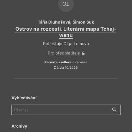
OL
Táňa Dluhošová
,
Šimon Suk
Ostrov na rozcestí. Literární mapa Tchaj-
Ostr
wanu
Reflektuje Olga Lomová
Pro předplatitele
Recenze a reflexe
– Recenze
Z čísla 10/2026
Vyhledávání
Archivy