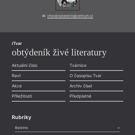
chorobnybeletrik@centrum.cz
iTvar
obtýdeník živé literatury
Aktuální číslo
Tvárnice
Ravt
O časopisu Tvar
Akce
Archiv čísel
Příležitosti
Předplatné
Rubriky
Beletrie