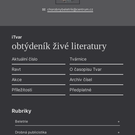
chorobnybeletrik@centrum.cz
iTvar
obtýdeník živé literatury
Aktuální číslo
Tvárnice
Ravt
O časopisu Tvar
Akce
Archiv čísel
Příležitosti
Předplatné
Rubriky
Beletrie
Poezie
,
Próza
,
Dokumenty
,
Drama
,
Celá rubrika
Drobná publicistika