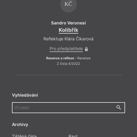
KČ
Sandro Veronesi
S
Kolibřík
Reflektuje Klára Čikarová
Refle
Pro předplatitele
Pr
Recenze a reflexe
– Recenze
Recen
Z čísla 4/2022
Vyhledávání
Archivy
Tištěná čísla
Ravt