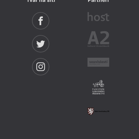
Tvar na síti
Partneři