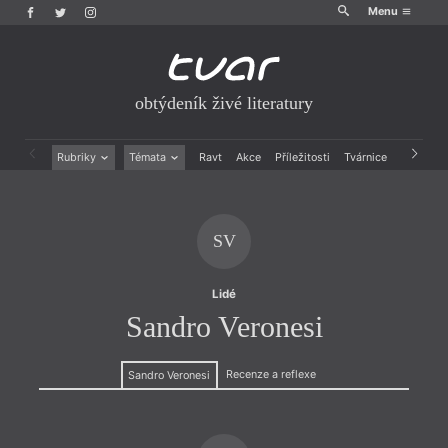
Menu
obtýdeník živé literatury
Rubriky
Témata
Ravt
Akce
Příležitosti
Tvárnice
Archiv
Beletrie
Ženy v katolické literatuře
Drobná publicistika
Právě vychází
Esejistika
Mauzoleum
SV
Recenze a reflexe
Divadlo
Reportáže
Historie kolonialismu
Rozhovory
Dokument
Lidé
Výroční ceny
Sandro Veronesi
Recenze a reflexe
Sandro Veronesi