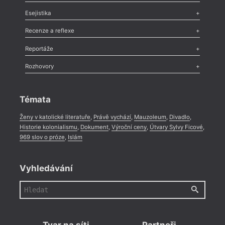
Odlesk
,
Zasláno
,
Nezařazené
,
Novinky v Tvaru
,
Slovo
,
Výročí
,
Esejistika
Nekrolog
,
Glosa
,
Sloupek
,
Pozvánka
,
Literární soutěž
,
Komentář
,
Celá rubrika
Esej
,
Pádlo
,
Úvaha
,
Texty
,
Studie
,
Celá rubrika
Recenze a reflexe
Recenze
,
Dvakrát
,
Horké párky
,
969 slov o próze
,
Reportáže
Méně slov o próze
,
Celá rubrika
Literární zítřky
,
Reportáž
,
Literární život
,
Divadlo
,
Kritický ohlas
,
Rozhovory
Celá rubrika
Rozhovor
,
Anketa
,
Celá rubrika
Témata
Ženy v katolické literatuře
,
Právě vychází
,
Mauzoleum
,
Divadlo
,
Historie kolonialismu
,
Dokument
,
Výroční ceny
,
Útvary Sylvy Ficové
,
969 slov o próze
,
Islám
Vyhledávání