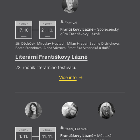
Festival
= 2019 =
= 2019 =
Františkovy Lázně
– Společenský
17. 10.
21. 10.
dům Františkovy Lázně
––––
––––
Jiří Dědeček
,
Miroslav Huptych
,
Milan Hrabal
,
Sabine Dittrichová
,
Beate Francková
,
Alena Vávrová
,
Františka Vrbenská
a další
Literární Františkovy Lázně
22. ročník literárního festivalu.
Více info
Čtení, Festival
= 2018 =
= 2018 =
Františkovy Lázně
– Městská
1. 11.
11. 11.