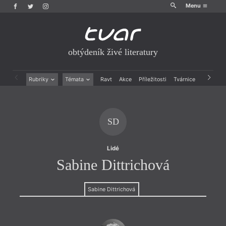
Menu
obtýdeník živé literatury
Rubriky
Témata
Ravt
Akce
Příležitosti
Tvárnice
Archiv
Beletrie
Ženy v katolické literatuře
Drobná publicistika
Právě vychází
Esejistika
Mauzoleum
SD
Recenze a reflexe
Divadlo
Reportáže
Historie kolonialismu
Rozhovory
Dokument
Lidé
Výroční ceny
Sabine Dittrichová
Sabine Dittrichová