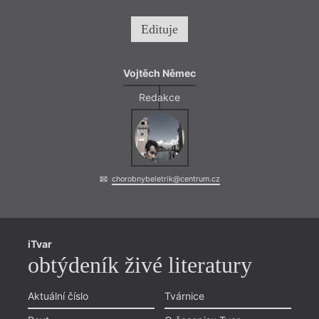
Edituje
Vojtěch Němec
Redakce
chorobnybeletrik@centrum.cz
iTvar
obtýdeník živé literatury
Aktuální číslo
Tvárnice