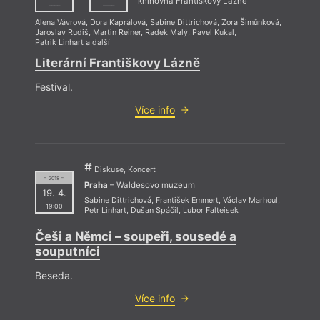
knihovna Františkovy Lázně
––––
––––
Alena Vávrová
,
Dora Kaprálová
,
Sabine Dittrichová
,
Zora Šimůnková
,
Jaroslav Rudiš
,
Martin Reiner
,
Radek Malý
,
Pavel Kukal
,
Patrik Linhart
a další
Literární Františkovy Lázně
Festival.
Více info
Diskuse, Koncert
= 2018 =
Praha
– Waldesovo muzeum
19. 4.
Sabine Dittrichová
,
František Emmert
,
Václav Marhoul
,
19:00
Petr Linhart
,
Dušan Spáčil
,
Lubor Falteisek
Češi a Němci – soupeři, sousedé a
souputníci
Beseda.
Více info