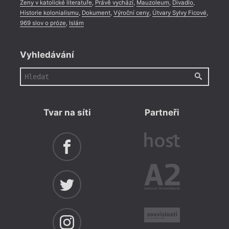
Ženy v katolické literatuře
,
Právě vychází
,
Mauzoleum
,
Divadlo
,
Historie kolonialismu
,
Dokument
,
Výroční ceny
,
Útvary Sylvy Ficové
,
969 slov o próze
,
Islám
Vyhledávání
Tvar na síti
Partneři