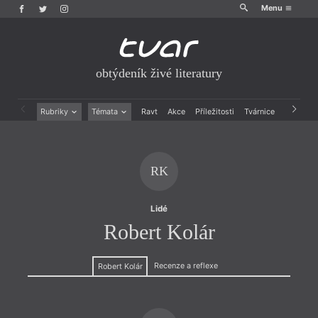
Menu
obtýdeník živé literatury
Rubriky
Témata
Ravt
Akce
Příležitosti
Tvárnice
Archiv
Beletrie
Ženy v katolické literatuře
Drobná publicistika
Právě vychází
Esejistika
Mauzoleum
RK
Recenze a reflexe
Divadlo
Reportáže
Historie kolonialismu
Rozhovory
Dokument
Lidé
Výroční ceny
Robert Kolár
Recenze a reflexe
Robert Kolár