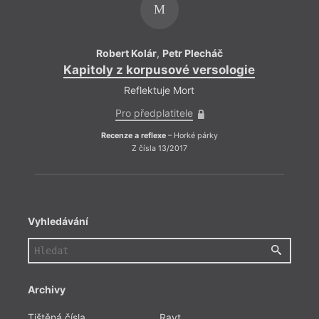
M
Robert Kolár
,
Petr Plecháč
Kapitoly z korpusové versologie
Kapi
Reflektuje Mort
Pro předplatitele
Recenze a reflexe
– Horké párky
Z čísla 13/2017
Vyhledávání
Archivy
Tištěná čísla
Ravt