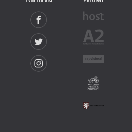
Tvar na síti
Partneři