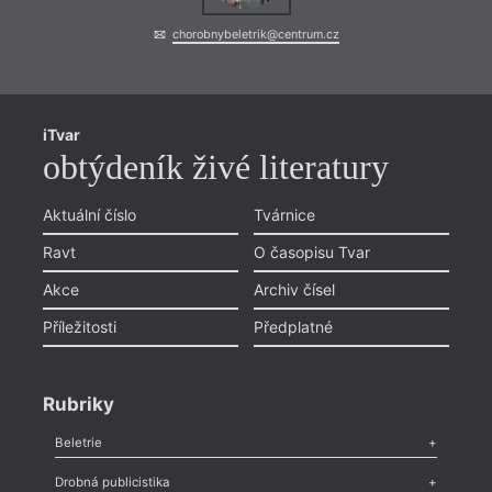
chorobnybeletrik@centrum.cz
iTvar
obtýdeník živé literatury
Aktuální číslo
Tvárnice
Ravt
O časopisu Tvar
Akce
Archiv čísel
Příležitosti
Předplatné
Rubriky
Beletrie
Poezie
,
Próza
,
Dokumenty
,
Drama
,
Celá rubrika
Drobná publicistika