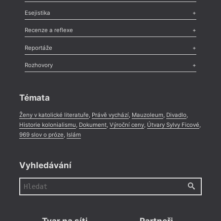
Odlesk
,
Zasláno
,
Nezařazené
,
Novinky v Tvaru
,
Slovo
,
Výročí
,
Esejistika
Nekrolog
,
Glosa
,
Sloupek
,
Pozvánka
,
Literární soutěž
,
Komentář
,
Celá rubrika
Esej
,
Pádlo
,
Úvaha
,
Texty
,
Studie
,
Celá rubrika
Recenze a reflexe
Recenze
,
Dvakrát
,
Horké párky
,
969 slov o próze
,
Reportáže
Méně slov o próze
,
Celá rubrika
Literární zítřky
,
Reportáž
,
Literární život
,
Divadlo
,
Kritický ohlas
,
Rozhovory
Celá rubrika
Rozhovor
,
Anketa
,
Celá rubrika
Témata
Ženy v katolické literatuře
,
Právě vychází
,
Mauzoleum
,
Divadlo
,
Historie kolonialismu
,
Dokument
,
Výroční ceny
,
Útvary Sylvy Ficové
,
969 slov o próze
,
Islám
Vyhledávání