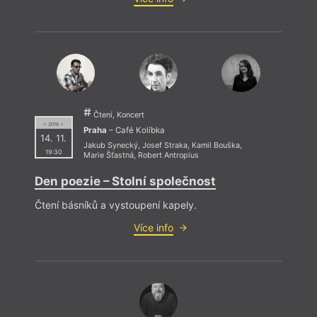
Čtení, Koncert
= 2016 =
Praha
– Café Kolíbka
14. 11.
Jakub Synecký
,
Josef Straka
,
Kamil Bouška
,
19:30
Marie Šťastná
,
Robert Antropius
Den poezie – Stolní společnost
Čtení básníků a vystoupení kapely.
Více info