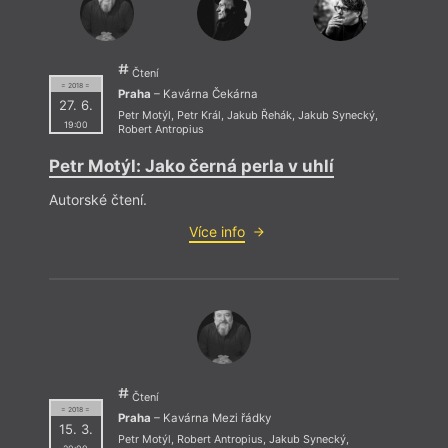
Čtení
= 2018 =
Praha
– Kavárna Čekárna
27. 6.
Petr Motýl
,
Petr Král
,
Jakub Řehák
,
Jakub Synecký
,
19:00
Robert Antropius
Petr Motýl: Jako černá perla v uhlí
Autorské čtení.
Více info
Čtení
= 2018 =
Praha
– Kavárna Mezi řádky
15. 3.
Petr Motýl
,
Robert Antropius
,
Jakub Synecký
,