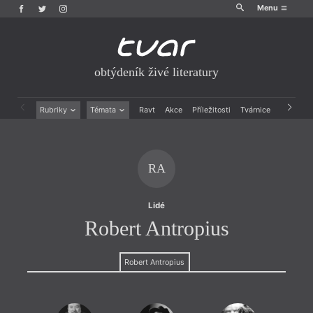
Menu
obtýdeník živé literatury
Rubriky
Témata
Ravt
Akce
Příležitosti
Tvárnice
Archiv
Beletrie
Ženy v katolické literatuře
Drobná publicistika
Právě vychází
Esejistika
Mauzoleum
RA
Recenze a reflexe
Divadlo
Reportáže
Historie kolonialismu
Rozhovory
Dokument
Lidé
Výroční ceny
Robert Antropius
Robert Antropius