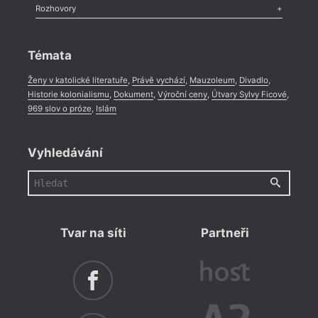
Literární zítřky
,
Reportáž
,
Literární život
,
Divadlo
,
Kritický ohlas
,
Rozhovory
Celá rubrika
Rozhovor
,
Anketa
,
Celá rubrika
Témata
Ženy v katolické literatuře
,
Právě vychází
,
Mauzoleum
,
Divadlo
,
Historie kolonialismu
,
Dokument
,
Výroční ceny
,
Útvary Sylvy Ficové
,
969 slov o próze
,
Islám
Vyhledávání
Tvar na síti
Partneři