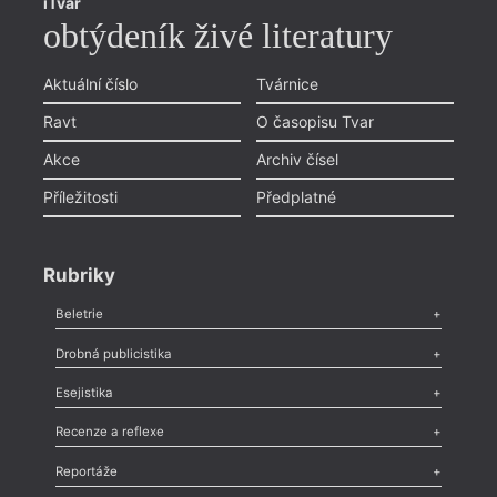
iTvar
obtýdeník živé literatury
Aktuální číslo
Tvárnice
Ravt
O časopisu Tvar
Akce
Archiv čísel
Příležitosti
Předplatné
Rubriky
Beletrie
Poezie
,
Próza
,
Dokumenty
,
Drama
,
Celá rubrika
Drobná publicistika
Odlesk
,
Zasláno
,
Nezařazené
,
Novinky v Tvaru
,
Slovo
,
Výročí
,
Esejistika
Nekrolog
,
Glosa
,
Sloupek
,
Pozvánka
,
Literární soutěž
,
Komentář
,
Celá rubrika
Esej
,
Pádlo
,
Úvaha
,
Texty
,
Studie
,
Celá rubrika
Recenze a reflexe
Recenze
,
Dvakrát
,
Horké párky
,
969 slov o próze
,
Reportáže
Méně slov o próze
,
Celá rubrika