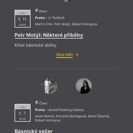
Křest
= 2016 =
Praha
– U Terflerů
3. 11.
Martin Chik
,
Petr Motýl
,
Robert Antropius
19:00
Petr Motýl: Některé příběhy
Křest básnické sbírky.
Více info
Čtení
= 2016 =
Praha
– Avoid Floating Gallery
5. 7.
Adam Borzič
,
Kristýna Montagová
,
Marie Šťastná
,
19:30
Robert Antropius
Básnický večer