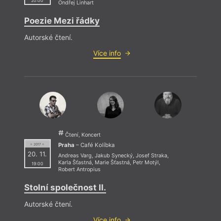
20:00
Ondřej Linhart
Poezie Mezi řádky
Autorské čtení.
Více info
Čtení, Koncert
Praha
– Café Kolíbka
= 2017 =
20. 11.
Andreas Varg
,
Jakub Synecký
,
Josef Straka
,
Karla Šťastná
,
Marie Šťastná
,
Petr Motýl
,
19:00
Robert Antropius
Stolní společnost II.
Autorské čtení.
Více info