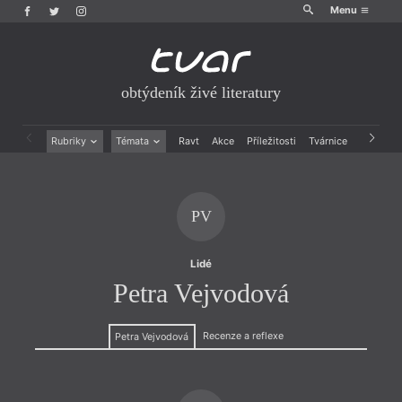
Menu
obtýdeník živé literatury
Rubriky
Témata
Ravt
Akce
Příležitosti
Tvárnice
Archiv
Beletrie
Ženy v katolické literatuře
Drobná publicistika
Právě vychází
Esejistika
Mauzoleum
PV
Recenze a reflexe
Divadlo
Reportáže
Historie kolonialismu
Rozhovory
Dokument
Lidé
Výroční ceny
Petra Vejvodová
Recenze a reflexe
Petra Vejvodová