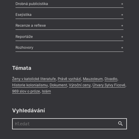
Poezie
,
Próza
,
Dokumenty
,
Drama
,
Celá rubrika
Drobná publicistika
Odlesk
,
Zasláno
,
Nezařazené
,
Novinky v Tvaru
,
Slovo
,
Výročí
,
Esejistika
Nekrolog
,
Glosa
,
Sloupek
,
Pozvánka
,
Literární soutěž
,
Komentář
,
Celá rubrika
Esej
,
Pádlo
,
Úvaha
,
Texty
,
Studie
,
Celá rubrika
Recenze a reflexe
Recenze
,
Dvakrát
,
Horké párky
,
969 slov o próze
,
Reportáže
Méně slov o próze
,
Celá rubrika
Literární zítřky
,
Reportáž
,
Literární život
,
Divadlo
,
Kritický ohlas
,
Rozhovory
Celá rubrika
Rozhovor
,
Anketa
,
Celá rubrika
Témata
Ženy v katolické literatuře
,
Právě vychází
,
Mauzoleum
,
Divadlo
,
Historie kolonialismu
,
Dokument
,
Výroční ceny
,
Útvary Sylvy Ficové
,
969 slov o próze
,
Islám
Vyhledávání