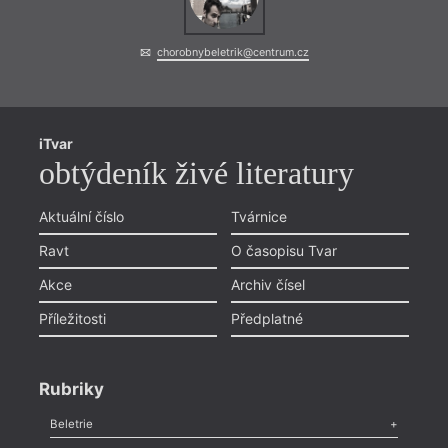
chorobnybeletrik@centrum.cz
iTvar
obtýdeník živé literatury
Aktuální číslo
Tvárnice
Ravt
O časopisu Tvar
Akce
Archiv čísel
Příležitosti
Předplatné
Rubriky
Beletrie