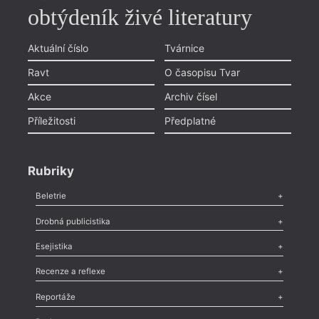
obtýdeník živé literatury
Aktuální číslo
Tvárnice
Ravt
O časopisu Tvar
Akce
Archiv čísel
Příležitosti
Předplatné
Rubriky
Beletrie
Poezie
,
Próza
,
Dokumenty
,
Drama
,
Celá rubrika
Drobná publicistika
Odlesk
,
Zasláno
,
Nezařazené
,
Novinky v Tvaru
,
Slovo
,
Výročí
,
Esejistika
Nekrolog
,
Glosa
,
Sloupek
,
Pozvánka
,
Literární soutěž
,
Komentář
,
Celá rubrika
Esej
,
Pádlo
,
Úvaha
,
Texty
,
Studie
,
Celá rubrika
Recenze a reflexe
Recenze
,
Dvakrát
,
Horké párky
,
969 slov o próze
,
Reportáže
Méně slov o próze
,
Celá rubrika
Literární zítřky
,
Reportáž
,
Literární život
,
Divadlo
,
Kritický ohlas
,