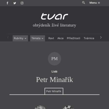
Menu
obtýdeník živé literatury
Rubriky
Témata
Ravt
Akce
Příležitosti
Tvárnice
Archiv
Beletrie
Ženy v katolické literatuře
Drobná publicistika
Právě vychází
Esejistika
Mauzoleum
PM
Recenze a reflexe
Divadlo
Reportáže
Historie kolonialismu
Rozhovory
Dokument
Lidé
Výroční ceny
Petr Minařík
Petr Minařík