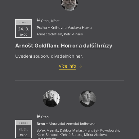
Čtení, Křest
= 2017 =
Praha
– Knihovna Václava Havla
24. 3.
Arnošt Goldflam
,
Petr Minařík
19:00
Arnošt Goldflam: Horror a další hrůzy
Uvedení souboru divadelních her.
Více info
Čtení
Brno
– Moravská zemská knihovna
= 2016 =
6. 5.
Bořek Mezník
,
Dalibor Maňas
,
František Kowolowski
,
Karel Škrabal
,
Křehké Baroko
,
Mirka Ábelová
,
19:00