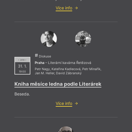
Více info
Diskuse
= 2018 =
Praha
– Literární kavárna Řetězová
31. 1.
Petr Nagy
,
Kateřina Kadlecová
,
Petr Minařík
,
19:00
Jan M. Heller
,
David Zábranský
Kniha měsíce ledna podle Literárek
Beseda.
Více info