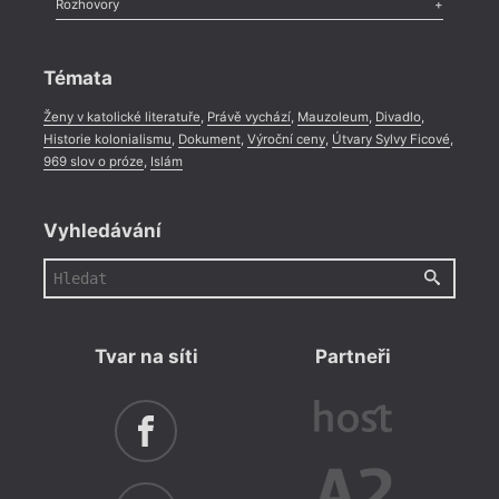
Rozhovory
Celá rubrika
Rozhovor
,
Anketa
,
Celá rubrika
Témata
Ženy v katolické literatuře
,
Právě vychází
,
Mauzoleum
,
Divadlo
,
Historie kolonialismu
,
Dokument
,
Výroční ceny
,
Útvary Sylvy Ficové
,
969 slov o próze
,
Islám
Vyhledávání
Tvar na síti
Partneři