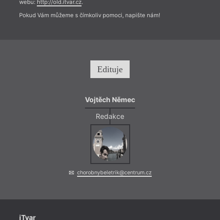
webu:
http://old.itvar.cz
.
Pokud Vám můžeme s čímkoliv pomoci, napište nám!
Edituje
Vojtěch Němec
Redakce
chorobnybeletrik@centrum.cz
iTvar