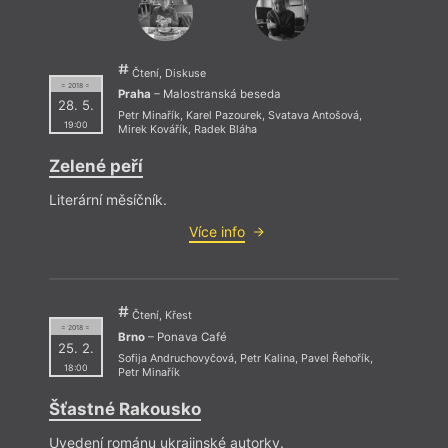
Čtení, Diskuse
= 2018 =
Praha
– Malostranská beseda
28. 5.
Petr Minařík
,
Karel Pazourek
,
Svatava Antošová
,
19:00
Mirek Kovářík
,
Radek Bláha
Zelené peří
Literární měsíčník.
Více info
Čtení, Křest
= 2018 =
Brno
– Ponava Café
25. 2.
Sofija Andruchovyčová
,
Petr Kalina
,
Pavel Řehořík
,
18:00
Petr Minařík
Šťastné Rakousko
Uvedení románu ukrajinské autorky.