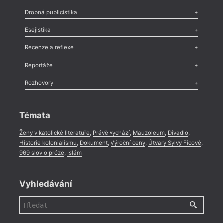
Poezie
,
Próza
,
Dokumenty
,
Drama
,
Celá rubrika
Drobná publicistika
Odlesk
,
Zasláno
,
Nezařazené
,
Novinky v Tvaru
,
Slovo
,
Výročí
,
Esejistika
Nekrolog
,
Glosa
,
Sloupek
,
Pozvánka
,
Literární soutěž
,
Komentář
,
Celá rubrika
Esej
,
Pádlo
,
Úvaha
,
Texty
,
Studie
,
Celá rubrika
Recenze a reflexe
Recenze
,
Dvakrát
,
Horké párky
,
969 slov o próze
,
Reportáže
Méně slov o próze
,
Celá rubrika
Literární zítřky
,
Reportáž
,
Literární život
,
Divadlo
,
Kritický ohlas
,
Rozhovory
Celá rubrika
Rozhovor
,
Anketa
,
Celá rubrika
Témata
Ženy v katolické literatuře
,
Právě vychází
,
Mauzoleum
,
Divadlo
,
Historie kolonialismu
,
Dokument
,
Výroční ceny
,
Útvary Sylvy Ficové
,
969 slov o próze
,
Islám
Vyhledávání