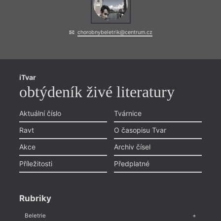
chorobnybeletrik@centrum.cz
iTvar
obtýdeník živé literatury
Aktuální číslo
Tvárnice
Ravt
O časopisu Tvar
Akce
Archiv čísel
Příležitosti
Předplatné
Rubriky
Beletrie