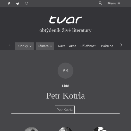
Menu
obtýdeník živé literatury
Rubriky
Témata
Ravt
Akce
Příležitosti
Tvárnice
Archiv
Beletrie
Ženy v katolické literatuře
Drobná publicistika
Právě vychází
Esejistika
Mauzoleum
PK
Recenze a reflexe
Divadlo
Reportáže
Historie kolonialismu
Rozhovory
Dokument
Lidé
Výroční ceny
Petr Kotrla
Petr Kotrla