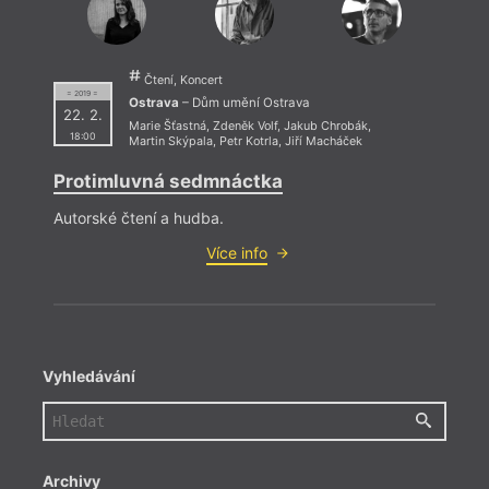
Čtení, Koncert
= 2019 =
Ostrava
– Dům umění Ostrava
22. 2.
Marie Šťastná
,
Zdeněk Volf
,
Jakub Chrobák
,
18:00
Martin Skýpala
,
Petr Kotrla
,
Jiří Macháček
Protimluvná sedmnáctka
Autorské čtení a hudba.
Více info
Vyhledávání
Archivy