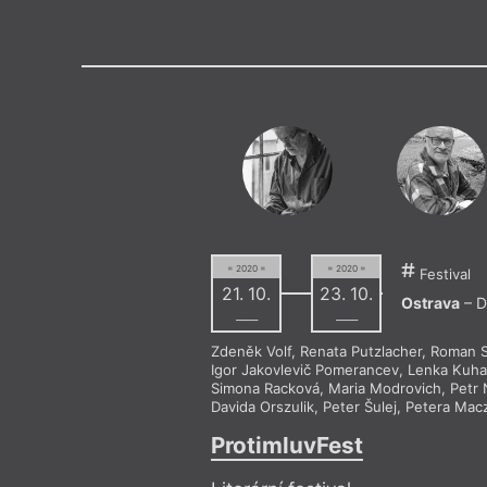
Výroční cen
= 2020 =
= 2020 =
Festival
21. 10.
23. 10.
Ostrava
– D
––––
––––
Zdeněk Volf
,
Renata Putzlacher
,
Roman 
Igor Jakovlevič Pomerancev
,
Lenka Kuha
Simona Racková
,
Maria Modrovich
,
Petr 
Davida Orszulik
,
Peter Šulej
,
Petera Mac
ProtimluvFest