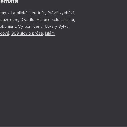
Témata
eny v katolické literatuře
,
Právě vychází
,
auzoleum
,
Divadlo
,
Historie kolonialismu
,
okument
,
Výroční ceny
,
Útvary Sylvy
icové
,
969 slov o próze
,
Islám