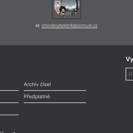
chorobnybeletrik@centrum.cz
Vy
Archiv čísel
Předplatné