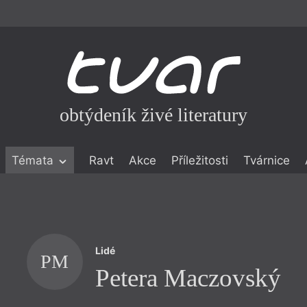
obtýdeník živé literatury
Témata
Ravt
Akce
Příležitosti
Tvárnice
ické literatuře
icistika
zí
Lidé
eflexe
PM
Petera Maczovský
onialismu