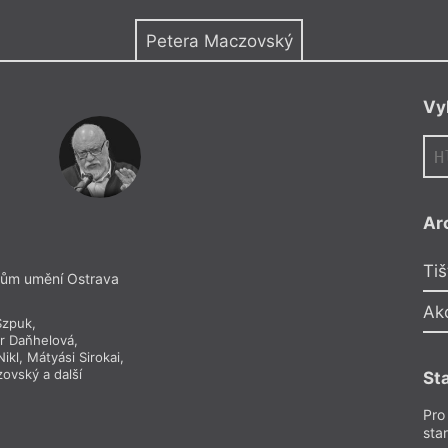
y
Petera Maczovský
Vy
Ar
Tiš
ům umění Ostrava
Ak
Szpuk
,
r Daňhelová
,
Nikl
,
Mátyási Sirokai
,
zovský
a další
St
Pro
sta