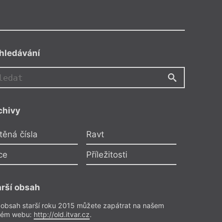
hledávání
chivy
těná čísla
Ravt
ce
Příležitosti
arší obsah
 obsah starší roku 2015 můžete zapátrat na našem
rém webu:
http://old.itvar.cz
.