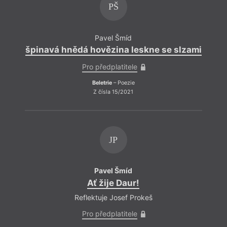
PŠ
Pavel Šmíd
špinavá hnědá hovězina leskne se slzami
špin
Pro předplatitele
Beletrie
– Poezie
Z čísla 15/2021
JP
Pavel Šmíd
Ať žije Daur!
Reflektuje Josef Prokeš
Pro předplatitele