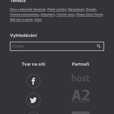
Témata
Ženy v katolické literatuře
,
Právě vychází
,
Mauzoleum
,
Divadlo
,
Historie kolonialismu
,
Dokument
,
Výroční ceny
,
Útvary Sylvy Ficové
,
969 slov o próze
,
Islám
Vyhledávání
Tvar na síti
Partneři