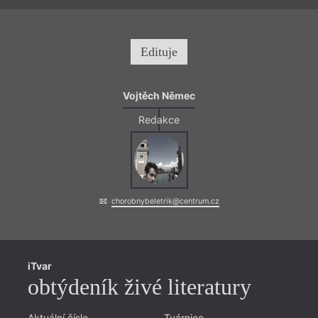
Edituje
Vojtěch Němec
Redakce
chorobnybeletrik@centrum.cz
iTvar
obtýdeník živé literatury
Aktuální číslo
Tvárnice