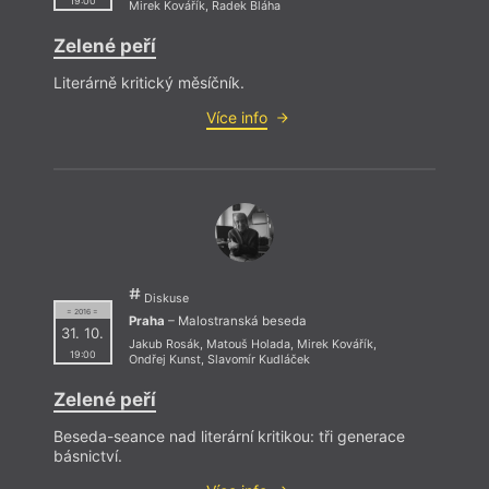
19:00
Mirek Kovářík
,
Radek Bláha
Zelené peří
Literárně kritický měsíčník.
Více info
Diskuse
= 2016 =
Praha
– Malostranská beseda
31. 10.
Jakub Rosák
,
Matouš Holada
,
Mirek Kovářík
,
19:00
Ondřej Kunst
,
Slavomír Kudláček
Zelené peří
Beseda-seance nad literární kritikou: tři generace
básnictví.