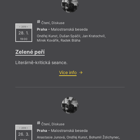
Čtení, Diskuse
= 2019 =
Praha
– Malostranská beseda
28. 1.
Ondřej Kunst
,
Dušan Spáčil
,
Jan Kratochvíl
,
19:00
Mirek Kovářík
,
Radek Bláha
Zelené peří
Literárně-kritická seance.
Více info
Čtení, Diskuse
= 2018 =
Praha
– Malostranská beseda
26. 3.
Anastasie Junová
,
Ondřej Kunst
,
Bohumil Ždichynec
,