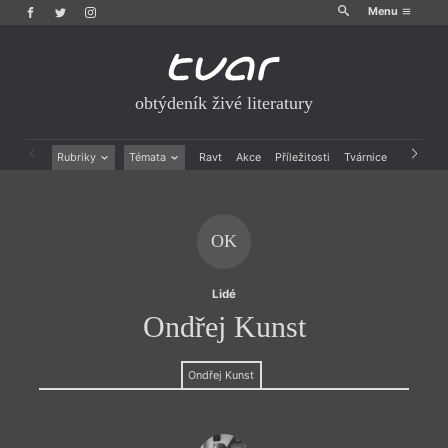
Menu
obtýdeník živé literatury
Rubriky
Témata
Ravt
Akce
Příležitosti
Tvárnice
Archiv
Beletrie
Ženy v katolické literatuře
Drobná publicistika
Právě vychází
Esejistika
Mauzoleum
OK
Recenze a reflexe
Divadlo
Reportáže
Historie kolonialismu
Rozhovory
Dokument
Lidé
Výroční ceny
Ondřej Kunst
Ondřej Kunst