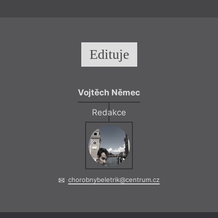
Edituje
Vojtěch Němec
Redakce
chorobnybeletrik@centrum.cz