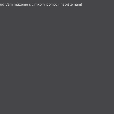
ud Vám můžeme s čímkoliv pomoci, napište nám!
ID
OW
IM
DB
RK
L