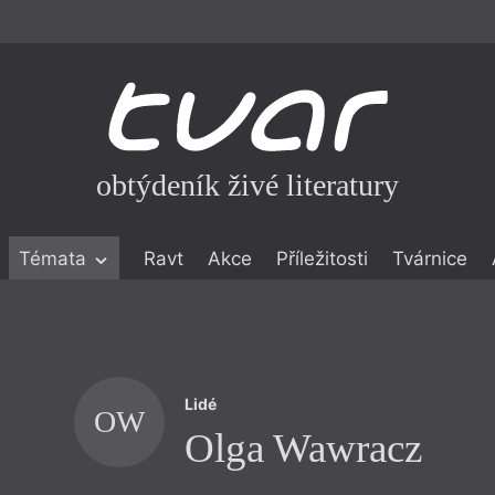
obtýdeník živé literatury
Témata
Ravt
Akce
Příležitosti
Tvárnice
ické literatuře
icistika
zí
Lidé
eflexe
OW
Olga Wawracz
onialismu