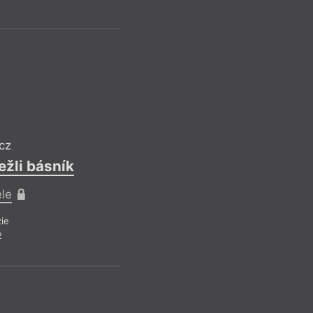
cz
ežli básník
ele
ie
2