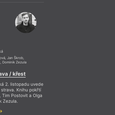
ká
ová
,
Jan Škrob
,
z
,
Dominik Zezula
ava / křest
á 2. listopadu uvede
strava. Knihu pokřtí
 Tim Postovit a Olga
k Zezula.