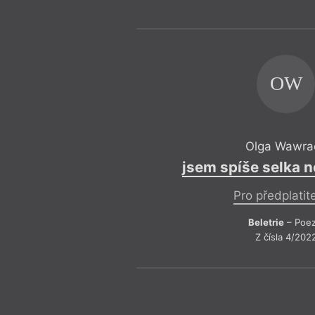
OW
Olga Wawra
jsem spíše selka n
Pro předplatit
Beletrie
– Poez
Z čísla 4/202