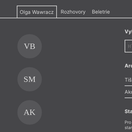
y
Rozhovory
Beletrie
Olga Wawracz
Vy
VB
TH
Ar
SM
JC
Tiš
Ak
AK
St
Pro
sta