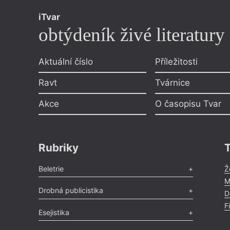
iTvar
obtýdeník živé literatury
Aktuální číslo
Příležitosti
Ravt
Tvárnice
Akce
O časopisu Tvar
Rubriky
Beletrie
Ž
M
Poezie
,
Próza
,
Dokumenty
,
Drama
,
Celá rubrika
Drobná publicistika
D
F
Odlesk
,
Zasláno
,
Nezařazené
,
Novinky v Tvaru
,
Slovo
,
Esejistika
Výročí
,
Nekrolog
,
Glosa
,
Sloupek
,
Pozvánka
,