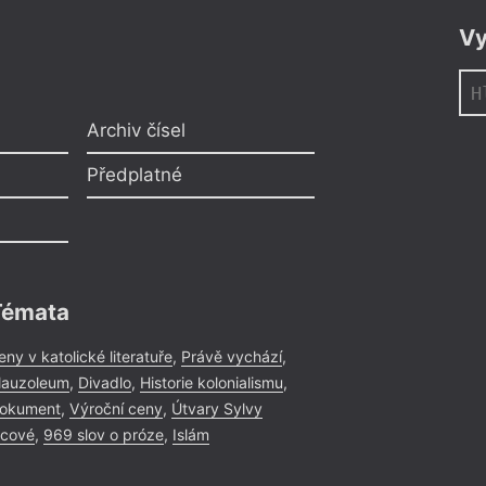
Vy
Archiv čísel
Předplatné
Témata
eny v katolické literatuře
,
Právě vychází
,
auzoleum
,
Divadlo
,
Historie kolonialismu
,
okument
,
Výroční ceny
,
Útvary Sylvy
icové
,
969 slov o próze
,
Islám