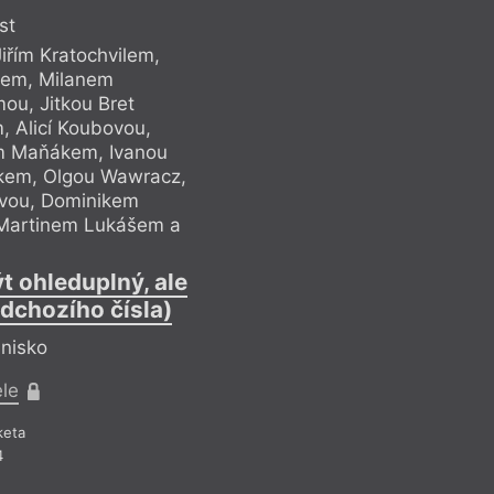
st
řím Kratochvilem,
Anketa s Tomášem 
tem, Milanem
Václavem Bidlem, J
u, Jitkou Bret
Děžinským, Sufian
 Alicí Koubovou,
Srbovou, Arnoštem 
m Maňákem, Ivanou
Vojtěchem Vackem,
čkem, Olgou Wawracz,
Doležalovou, Stani
vou, Dominikem
Ivanem Motýlem, I
Martinem Lukášem a
Bártem, Robertem
Igorem Malijevský
 ohleduplný, ale
Smyslem humoru
edchozího čísla)
vtipný (dokon
hnisko
Ptá
ele
Pr
keta
R
4