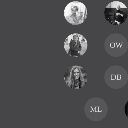
OW
DB
ML