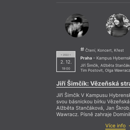
Čtení, Koncert, Křest
= 2022 =
Praha
– Kampus Hyberns
2. 12.
Jiří Šimčík
,
Alžběta Stančák
19:00
Tim Postovit
,
Olga Wawrac
Jiří Šimčík: Vězeňská str
Jiří Šimčík V Kampusu Hybrensk
svou básnickou bírku Vězeňská 
Alžběta Stančáková, Jan Škrob,
Wawracz. Písně zahraje Domini
Více info