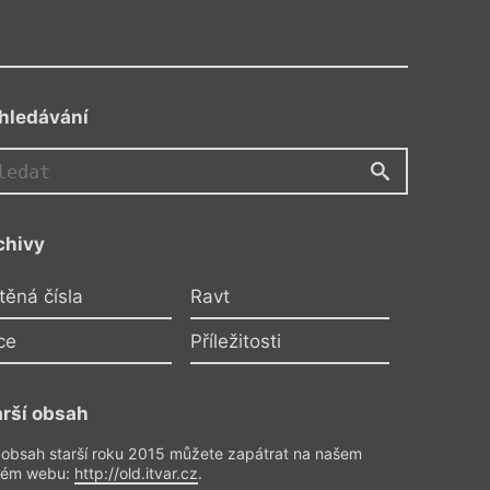
hledávání
VB
chivy
SM
těná čísla
Ravt
ce
Příležitosti
AK
arší obsah
 obsah starší roku 2015 můžete zapátrat na našem
rém webu:
http://old.itvar.cz
.