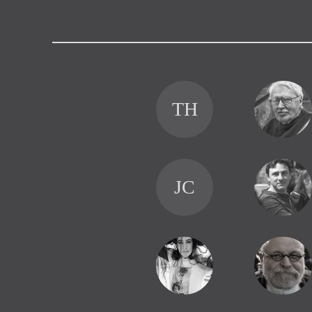
Výroční cen
TH
JC