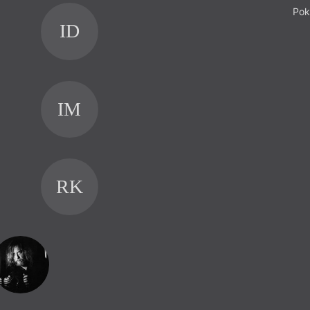
Pok
ID
IM
RK
M