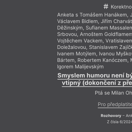
Korektno
Anketa s Tomášem Hanákem, Ji
Václavem Bidlem, Jiřím Charvá
Děžinským, Sufianem Massalemo
Srbovou, Arnoštem Goldflamem,
Vojtěchem Vackem, Vratislave
Doležalovou, Stanislavem Zají
Ivanem Motýlem, Ivanou Myško
Bártem, Robertem Kanóczem, 
Igorem Malijevským
Smyslem humoru není být
vtipný (dokončení z př
Ptá se Milan O
Pro předplatit
Rozhovory
– An
Z čísla 6/202