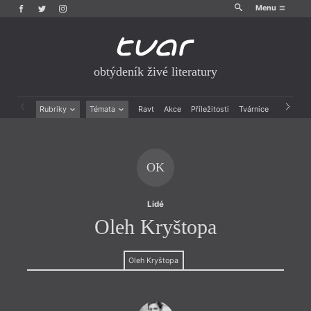
Menu
obtýdeník živé literatury
Rubriky
Témata
Ravt
Akce
Příležitosti
Tvárnice
Archiv
Beletrie
Ženy v katolické literatuře
Drobná publicistika
Právě vychází
Esejistika
Mauzoleum
OK
Recenze a reflexe
Divadlo
Reportáže
Historie kolonialismu
Rozhovory
Dokument
Lidé
Výroční ceny
Oleh Kryštopa
Oleh Kryštopa