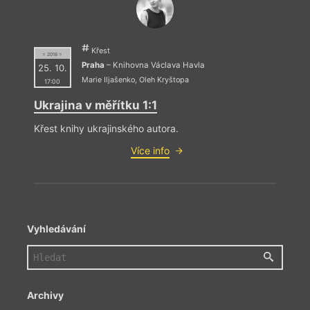
Křest
= 2016 =
Praha
– Knihovna Václava Havla
25. 10.
Marie Iljašenko
,
Oleh Kryštopa
17:00
Ukrajina v měřítku 1:1
Křest knihy ukrajinského autora.
Více info
Vyhledávání
Archivy