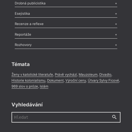
Poezie
,
Próza
,
Dokumenty
,
Drama
,
Celá rubrika
Drobná publicistika
Odlesk
,
Zasláno
,
Nezařazené
,
Novinky v Tvaru
,
Slovo
,
Výročí
,
Esejistika
Nekrolog
,
Glosa
,
Sloupek
,
Pozvánka
,
Literární soutěž
,
Komentář
,
Celá rubrika
Esej
,
Pádlo
,
Úvaha
,
Texty
,
Studie
,
Celá rubrika
Recenze a reflexe
Recenze
,
Dvakrát
,
Horké párky
,
969 slov o próze
,
Reportáže
Méně slov o próze
,
Celá rubrika
Literární zítřky
,
Reportáž
,
Literární život
,
Divadlo
,
Kritický ohlas
,
Rozhovory
Celá rubrika
Rozhovor
,
Anketa
,
Celá rubrika
Témata
Ženy v katolické literatuře
,
Právě vychází
,
Mauzoleum
,
Divadlo
,
Historie kolonialismu
,
Dokument
,
Výroční ceny
,
Útvary Sylvy Ficové
,
969 slov o próze
,
Islám
Vyhledávání