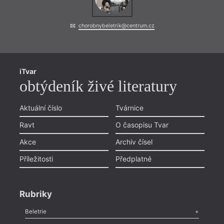
chorobnybeletrik@centrum.cz
iTvar
obtýdeník živé literatury
Aktuální číslo
Tvárnice
Ravt
O časopisu Tvar
Akce
Archiv čísel
Příležitosti
Předplatné
Rubriky
Beletrie