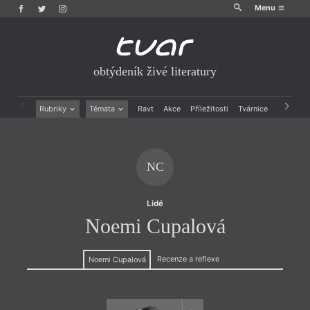
Menu
obtýdeník živé literatury
Rubriky
Témata
Ravt
Akce
Příležitosti
Tvárnice
Archiv
Beletrie
Ženy v katolické literatuře
Drobná publicistika
Právě vychází
Esejistika
Mauzoleum
NC
Recenze a reflexe
Divadlo
Reportáže
Historie kolonialismu
Rozhovory
Dokument
Lidé
Výroční ceny
Noemi Cupalová
Recenze a reflexe
Noemi Cupalová