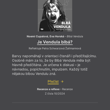
Noemi Cupalová
,
Eva Horská
–
Blbá Vendula
Je Vendula blbá?
Reflektuje Petra Schwarzová Žallmannová
Barvy napomáhají v orientaci čtenáři i předčítajícímu.
Barvy 
Osobně mám za to, že by Blbá Vendula měla být
Osobn
hlavně předčítána. Je určena k diskusi – je
hlavně
návnadou, popíchnutím, impulzem. Každý totiž
návna
nějakou blbou Vendulu zná.
nějak
Přečíst
Recenze a reflexe
– Recenze
Z čísla 10/2024