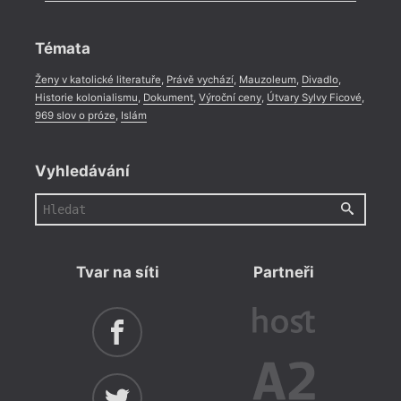
Rozhovor
,
Anketa
,
Celá rubrika
Témata
Ženy v katolické literatuře
,
Právě vychází
,
Mauzoleum
,
Divadlo
,
Historie kolonialismu
,
Dokument
,
Výroční ceny
,
Útvary Sylvy Ficové
,
969 slov o próze
,
Islám
Vyhledávání
Tvar na síti
Partneři