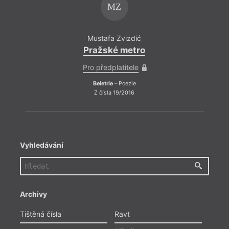
MZ
Mustafa Zvizdić
Must
Pražské metro
Praž
Pro předplatitele
Pro př
Beletrie
– Poezie
Bele
Z čísla 19/2016
Z č
Vyhledávání
Archivy
Tištěná čísla
Ravt