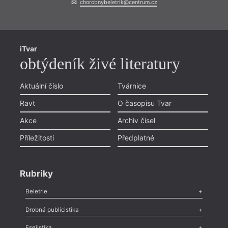
chorobnybeletrik@centrum.cz
iTvar
obtýdeník živé literatury
Aktuální číslo
Tvárnice
Ravt
O časopisu Tvar
Akce
Archiv čísel
Příležitosti
Předplatné
Rubriky
Beletrie
Poezie
,
Próza
,
Dokumenty
,
Drama
,
Celá rubrika
Drobná publicistika
Odlesk
,
Zasláno
,
Nezařazené
,
Novinky v Tvaru
,
Slovo
,
Výročí
,
Esejistika