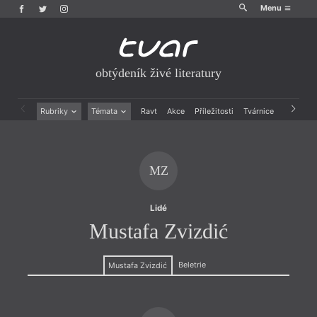
Menu
obtýdeník živé literatury
Rubriky
Témata
Ravt
Akce
Příležitosti
Tvárnice
Archiv
Beletrie
Ženy v katolické literatuře
Drobná publicistika
Právě vychází
Esejistika
Mauzoleum
MZ
Recenze a reflexe
Divadlo
Reportáže
Historie kolonialismu
Rozhovory
Dokument
Lidé
Výroční ceny
Mustafa Zvizdić
Beletrie
Mustafa Zvizdić