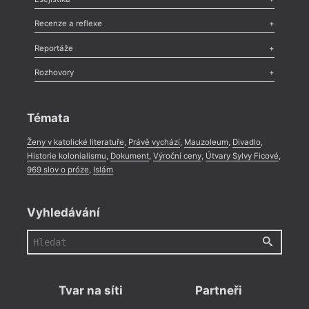
Nekrolog
,
Glosa
,
Sloupek
,
Pozvánka
,
Literární soutěž
,
Komentář
,
Celá rubrika
Esej
,
Pádlo
,
Úvaha
,
Texty
,
Studie
,
Celá rubrika
Recenze a reflexe
Recenze
,
Dvakrát
,
Horké párky
,
969 slov o próze
,
Reportáže
Méně slov o próze
,
Celá rubrika
Literární zítřky
,
Reportáž
,
Literární život
,
Divadlo
,
Kritický ohlas
,
Rozhovory
Celá rubrika
Rozhovor
,
Anketa
,
Celá rubrika
Témata
Ženy v katolické literatuře
,
Právě vychází
,
Mauzoleum
,
Divadlo
,
Historie kolonialismu
,
Dokument
,
Výroční ceny
,
Útvary Sylvy Ficové
,
969 slov o próze
,
Islám
Vyhledávání
Tvar na síti
Partneři