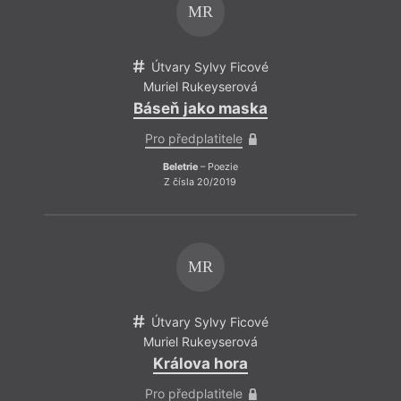
MR
Útvary Sylvy Ficové
Út
Muriel Rukeyserová
Mur
Báseň jako maska
Báse
Pro předplatitele
Pro
Beletrie
– Poezie
B
Z čísla 20/2019
MR
Útvary Sylvy Ficové
Út
Muriel Rukeyserová
Mur
Králova hora
K
Pro předplatitele
Pro