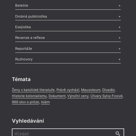
Beletrie
Poezie
,
Próza
,
Dokumenty
,
Drama
,
Celá rubrika
Drobná publicistika
Odlesk
,
Zasláno
,
Nezařazené
,
Novinky v Tvaru
,
Slovo
,
Výročí
,
Esejistika
Nekrolog
,
Glosa
,
Sloupek
,
Pozvánka
,
Literární soutěž
,
Komentář
,
Celá rubrika
Esej
,
Pádlo
,
Úvaha
,
Texty
,
Studie
,
Celá rubrika
Recenze a reflexe
Recenze
,
Dvakrát
,
Horké párky
,
969 slov o próze
,
Reportáže
Méně slov o próze
,
Celá rubrika
Literární zítřky
,
Reportáž
,
Literární život
,
Divadlo
,
Kritický ohlas
,
Rozhovory
Celá rubrika
Rozhovor
,
Anketa
,
Celá rubrika
Témata
Ženy v katolické literatuře
,
Právě vychází
,
Mauzoleum
,
Divadlo
,
Historie kolonialismu
,
Dokument
,
Výroční ceny
,
Útvary Sylvy Ficové
,
969 slov o próze
,
Islám
Vyhledávání