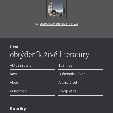
chorobnybeletrik@centrum.cz
iTvar
obtýdeník živé literatury
Aktuální číslo
Tvárnice
Ravt
O časopisu Tvar
Akce
Archiv čísel
Příležitosti
Předplatné
Rubriky