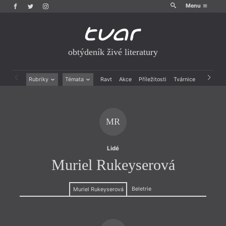
Menu
obtýdeník živé literatury
Rubriky
Témata
Ravt
Akce
Příležitosti
Tvárnice
Archiv
Beletrie
Ženy v katolické literatuře
Drobná publicistika
Právě vychází
Esejistika
Mauzoleum
MR
Recenze a reflexe
Divadlo
Reportáže
Historie kolonialismu
Rozhovory
Dokument
Lidé
Výroční ceny
Muriel Rukeyserová
Beletrie
Muriel Rukeyserová