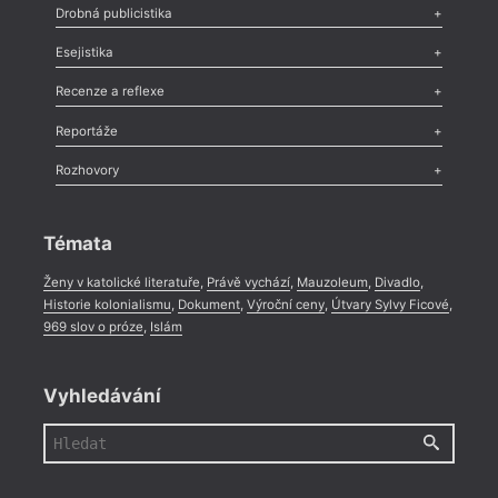
Poezie
,
Próza
,
Dokumenty
,
Drama
,
Celá rubrika
Drobná publicistika
Odlesk
,
Zasláno
,
Nezařazené
,
Novinky v Tvaru
,
Slovo
,
Výročí
,
Esejistika
Nekrolog
,
Glosa
,
Sloupek
,
Pozvánka
,
Literární soutěž
,
Komentář
,
Celá rubrika
Esej
,
Pádlo
,
Úvaha
,
Texty
,
Studie
,
Celá rubrika
Recenze a reflexe
Recenze
,
Dvakrát
,
Horké párky
,
969 slov o próze
,
Reportáže
Méně slov o próze
,
Celá rubrika
Literární zítřky
,
Reportáž
,
Literární život
,
Divadlo
,
Kritický ohlas
,
Rozhovory
Celá rubrika
Rozhovor
,
Anketa
,
Celá rubrika
Témata
Ženy v katolické literatuře
,
Právě vychází
,
Mauzoleum
,
Divadlo
,
Historie kolonialismu
,
Dokument
,
Výroční ceny
,
Útvary Sylvy Ficové
,
969 slov o próze
,
Islám
Vyhledávání