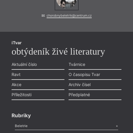
chorobnybeletrik@centrum.cz
iTvar
obtýdeník živé literatury
Aktuální číslo
Tvárnice
Ravt
O časopisu Tvar
Akce
Archiv čísel
Příležitosti
Předplatné
Rubriky
Beletrie