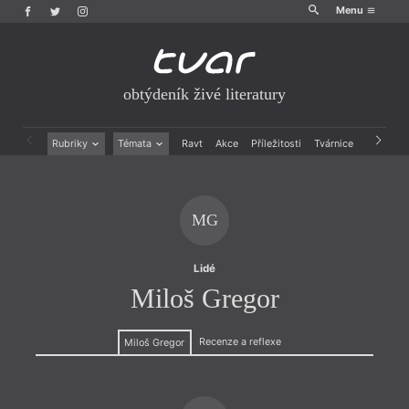
Menu
obtýdeník živé literatury
Rubriky
Témata
Ravt
Akce
Příležitosti
Tvárnice
Archiv
Beletrie
Ženy v katolické literatuře
Drobná publicistika
Právě vychází
Esejistika
Mauzoleum
MG
Recenze a reflexe
Divadlo
Reportáže
Historie kolonialismu
Rozhovory
Dokument
Lidé
Výroční ceny
Miloš Gregor
Recenze a reflexe
Miloš Gregor