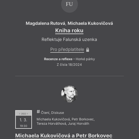
FU
Magdalena Rutová
,
Michaela Kukovičová
Magd
Kniha roku
Reflektuje Falunská uzenka
Pro předplatitele
Recenze a reflexe
– Horké párky
Z čísla 18/2024
Čtení, Diskuse
= 2022 =
1. 3.
Michaela Kukovičová
,
Petr Borkovec
,
Tereza Horváthová
,
Juraj Horváth
19:30
Michaela Kukovičová a Petr Borkovec