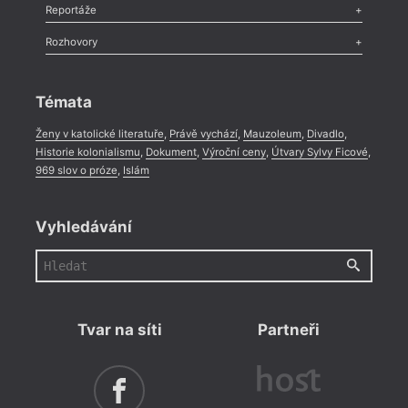
Recenze
,
Dvakrát
,
Horké párky
,
969 slov o próze
,
Reportáže
Méně slov o próze
,
Celá rubrika
Literární zítřky
,
Reportáž
,
Literární život
,
Divadlo
,
Kritický ohlas
,
Rozhovory
Celá rubrika
Rozhovor
,
Anketa
,
Celá rubrika
Témata
Ženy v katolické literatuře
,
Právě vychází
,
Mauzoleum
,
Divadlo
,
Historie kolonialismu
,
Dokument
,
Výroční ceny
,
Útvary Sylvy Ficové
,
969 slov o próze
,
Islám
Vyhledávání
Tvar na síti
Partneři