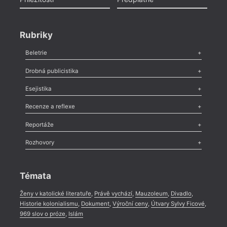
Rubriky
Beletrie
Poezie
,
Próza
,
Dokumenty
,
Drama
,
Celá rubrika
Drobná publicistika
Odlesk
,
Zasláno
,
Nezařazené
,
Novinky v Tvaru
,
Slovo
,
Výročí
,
Esejistika
Nekrolog
,
Glosa
,
Sloupek
,
Pozvánka
,
Literární soutěž
,
Komentář
,
Celá rubrika
Esej
,
Pádlo
,
Úvaha
,
Texty
,
Studie
,
Celá rubrika
Recenze a reflexe
Recenze
,
Dvakrát
,
Horké párky
,
969 slov o próze
,
Reportáže
Méně slov o próze
,
Celá rubrika
Literární zítřky
,
Reportáž
,
Literární život
,
Divadlo
,
Kritický ohlas
,
Rozhovory
Celá rubrika
Rozhovor
,
Anketa
,
Celá rubrika
Témata
Ženy v katolické literatuře
,
Právě vychází
,
Mauzoleum
,
Divadlo
,
Historie kolonialismu
,
Dokument
,
Výroční ceny
,
Útvary Sylvy Ficové
,
969 slov o próze
,
Islám