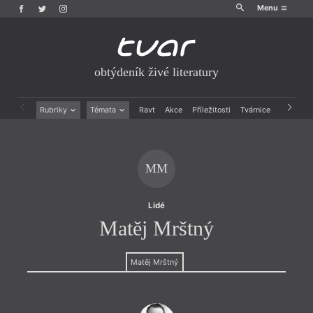
Menu
obtýdeník živé literatury
Rubriky
Témata
Ravt
Akce
Příležitosti
Tvárnice
Archiv
Beletrie
Ženy v katolické literatuře
Drobná publicistika
Právě vychází
Esejistika
Mauzoleum
MM
Recenze a reflexe
Divadlo
Reportáže
Historie kolonialismu
Rozhovory
Dokument
Lidé
Výroční ceny
Matěj Mrštný
Matěj Mrštný