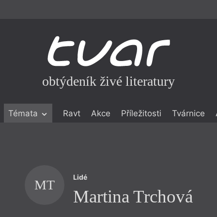
obtýdeník živé literatury
Témata
Ravt
Akce
Příležitosti
Tvárnice
ické literatuře
icistika
zí
Lidé
eflexe
MT
Martina Trchová
onialismu