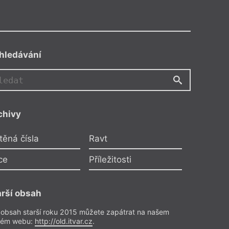
hledávání
chivy
ou Trchovou
těná čísla
Ravt
ybu, babi…
ubíčková
ce
Příležitosti
tele
arší obsah
zhovor
023
 obsah starší roku 2015 můžete zapátrat na našem
rém webu:
http://old.itvar.cz
.