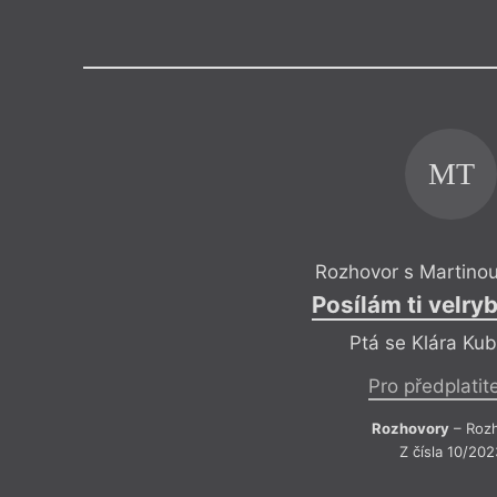
Výroční cen
MT
Rozhovor s Martino
Posílám ti velry
Ptá se Klára Ku
Pro předplatit
Rozhovory
– Roz
Z čísla 10/202