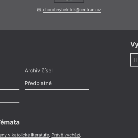
chorobnybeletrik@centrum.cz
Vy
Archiv čísel
Předplatné
Témata
eny v katolické literatuře
,
Právě vychází
,