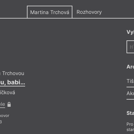
y
Rozhovory
Martina Trchová
Vy
MT
Ar
u Trchovou
Rozhovor s Martin
Tiš
bu, babi…
Posílám ti velr
bíčková
Ptá se Klára K
Ak
ele
Pro předplati
St
hovor
Rozhovory
– Ro
3
Z čísla 10/2
Pro
sta