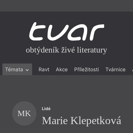
obtýdeník živé literatury
Témata
Ravt
Akce
Příležitosti
Tvárnice
ické literatuře
icistika
zí
Lidé
eflexe
MK
Marie Klepetková
onialismu