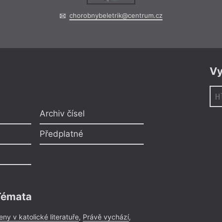
chorobnybeletrik@centrum.cz
Vy
Archiv čísel
Předplatné
Témata
eny v katolické literatuře
,
Právě vychází
,