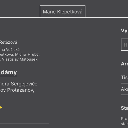
y
Marie Klepetková
Vy
 Řetězová
ina Vožická
,
petková
,
Michal Hrubý
,
,
Vlastislav Matoušek
Ar
é dámy
Tiš
ndra Sergejeviče
Ak
kov Protazanov,
St
Pro
sta