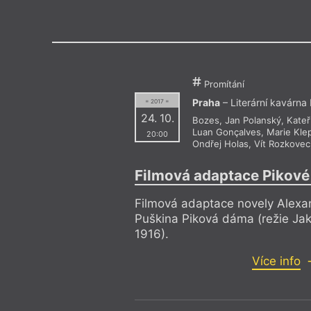
Výroční cen
Promítání
Praha
– Literární kavárna
= 2017 =
24. 10.
Bozes
,
Jan Polanský
,
Kateř
Luan Gonçalves
,
Marie Kle
20:00
Ondřej Holas
,
Vít Rozkovec
Filmová adaptace Pikov
Filmová adaptace novely Alexa
Puškina Piková dáma (režie Ja
1916).
Více info