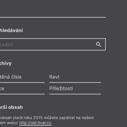
hledávání
chivy
těná čísla
Ravt
ce
Příležitosti
arší obsah
 obsah starší roku 2015 můžete zapátrat na našem
rém webu:
http://old.itvar.cz
.