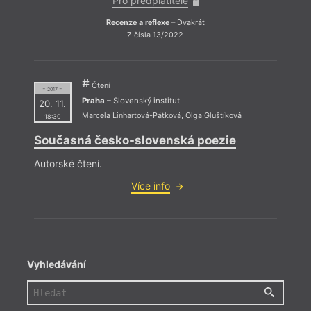
Pro předplatitele
Recenze a reflexe
– Dvakrát
Re
Z čísla 13/2022
Čtení
= 2017 =
Praha
– Slovenský institut
20. 11.
Marcela Linhartová-Pátková
,
Olga Gluštíková
18:30
Současná česko-slovenská poezie
Autorské čtení.
Více info
Vyhledávání