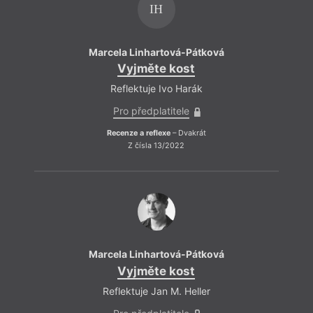
IH
Marcela Linhartová-Pátková
Marce
Vyjměte kost
Reflektuje Ivo Harák
R
Pro předplatitele
Recenze a reflexe
– Dvakrát
Re
Z čísla 13/2022
Marcela Linhartová-Pátková
Marce
Vyjměte kost
Reflektuje Jan M. Heller
Re