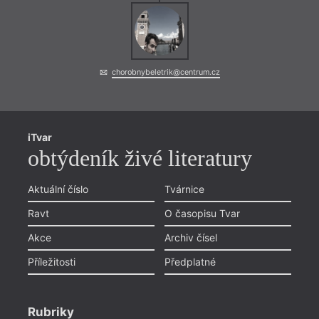
chorobnybeletrik@centrum.cz
iTvar
obtýdeník živé literatury
Aktuální číslo
Tvárnice
Ravt
O časopisu Tvar
Akce
Archiv čísel
Příležitosti
Předplatné
Rubriky