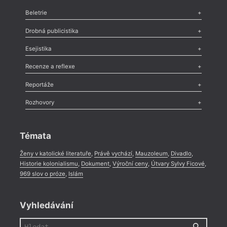
Beletrie
Poezie
,
Próza
,
Dokumenty
,
Drama
,
Celá rubrika
Drobná publicistika
Odlesk
,
Zasláno
,
Nezařazené
,
Novinky v Tvaru
,
Slovo
,
Výročí
,
Esejistika
Nekrolog
,
Glosa
,
Sloupek
,
Pozvánka
,
Literární soutěž
,
Komentář
,
Celá rubrika
Esej
,
Pádlo
,
Úvaha
,
Texty
,
Studie
,
Celá rubrika
Recenze a reflexe
Recenze
,
Dvakrát
,
Horké párky
,
969 slov o próze
,
Reportáže
Méně slov o próze
,
Celá rubrika
Literární zítřky
,
Reportáž
,
Literární život
,
Divadlo
,
Kritický ohlas
,
Rozhovory
Celá rubrika
Rozhovor
,
Anketa
,
Celá rubrika
Témata
Ženy v katolické literatuře
,
Právě vychází
,
Mauzoleum
,
Divadlo
,
Historie kolonialismu
,
Dokument
,
Výroční ceny
,
Útvary Sylvy Ficové
,
969 slov o próze
,
Islám
Vyhledávání