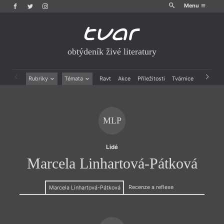
Menu
obtýdeník živé literatury
Rubriky
Témata
Ravt
Akce
Příležitosti
Tvárnice
Archiv
Beletrie
Ženy v katolické literatuře
Drobná publicistika
Právě vychází
Esejistika
Mauzoleum
MLP
Recenze a reflexe
Divadlo
Reportáže
Historie kolonialismu
Rozhovory
Dokument
Lidé
Výroční ceny
Marcela Linhartová-Pátková
Recenze a reflexe
Marcela Linhartová-Pátková