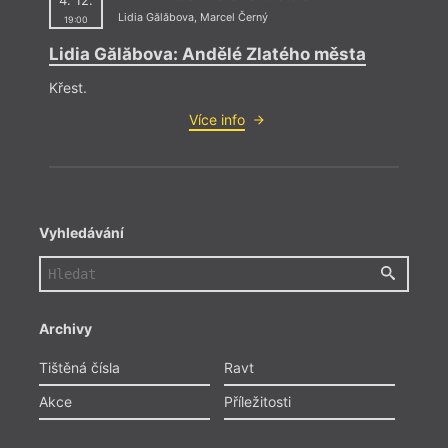
4. 12.
Lidia Gălăbova
,
Marcel Černý
19:00
Lidia Gălăbova: Andělé Zlatého města
Křest.
Více info
Vyhledávání
Archivy
Tištěná čísla
Ravt
Akce
Příležitosti