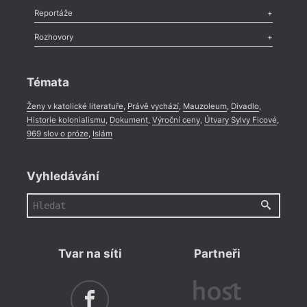
Recenze
,
Dvakrát
,
Horké párky
,
969 slov o próze
,
Reportáže
Méně slov o próze
,
Celá rubrika
Literární zítřky
,
Reportáž
,
Literární život
,
Divadlo
,
Kritický ohlas
,
Rozhovory
Celá rubrika
Rozhovor
,
Anketa
,
Celá rubrika
Témata
Ženy v katolické literatuře
,
Právě vychází
,
Mauzoleum
,
Divadlo
,
Historie kolonialismu
,
Dokument
,
Výroční ceny
,
Útvary Sylvy Ficové
,
969 slov o próze
,
Islám
Vyhledávání
Tvar na síti
Partneři