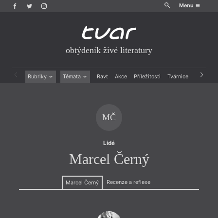
Menu
obtýdeník živé literatury
Rubriky
Témata
Ravt
Akce
Příležitosti
Tvárnice
Archiv
Beletrie
Ženy v katolické literatuře
Drobná publicistika
Právě vychází
Esejistika
Mauzoleum
MČ
Recenze a reflexe
Divadlo
Reportáže
Historie kolonialismu
Rozhovory
Dokument
Lidé
Výroční ceny
Marcel Černý
Recenze a reflexe
Marcel Černý