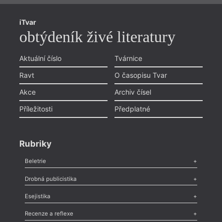
iTvar
obtýdeník živé literatury
Aktuální číslo
Tvárnice
Ravt
O časopisu Tvar
Akce
Archiv čísel
Příležitosti
Předplatné
Rubriky
Beletrie
Poezie
,
Próza
,
Dokumenty
,
Drama
,
Celá rubrika
Drobná publicistika
Odlesk
,
Zasláno
,
Nezařazené
,
Novinky v Tvaru
,
Slovo
,
Výročí
,
Esejistika
Nekrolog
,
Glosa
,
Sloupek
,
Pozvánka
,
Literární soutěž
,
Komentář
,
Celá rubrika
Esej
,
Pádlo
,
Úvaha
,
Texty
,
Studie
,
Celá rubrika
Recenze a reflexe