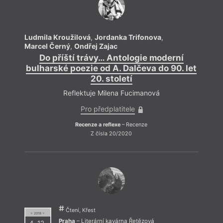
Ludmila Kroužilová
,
Jordanka Trifonova
,
Ludmi
Marcel Černý
,
Ondřej Zajac
Marce
Do příští trávy… Antologie moderní
D
bulharské poezie od A. Dalčeva do 90. let
bulh
20. století
Reflektuje Milena Fucimanová
Pro předplatitele
Recenze a reflexe
– Recenze
Z čísla 20/2020
Čtení, Křest
= 2018 =
Praha
– Literární kavárna Řetězová