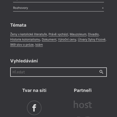
Méně slov o próze
,
Celá rubrika
Literární zítřky
,
Reportáž
,
Literární život
,
Divadlo
,
Kritický ohlas
,
Rozhovory
Celá rubrika
Rozhovor
,
Anketa
,
Celá rubrika
Témata
Ženy v katolické literatuře
,
Právě vychází
,
Mauzoleum
,
Divadlo
,
Historie kolonialismu
,
Dokument
,
Výroční ceny
,
Útvary Sylvy Ficové
,
969 slov o próze
,
Islám
Vyhledávání
Tvar na síti
Partneři