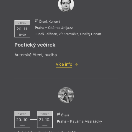
Čtení, Koncert
= 2018 =
Praha
– Čítárna Unijazz
20. 11.
Luboš Jeřábek
,
Vít Kremlička
,
Ondřej Linhart
19:00
Poetický večírek
Autorské čtení, hudba.
Více info
= 2016 =
= 2016 =
Čtení
20. 10.
21. 10.
Praha
– Kavárna Mezi řádky
––––
––––