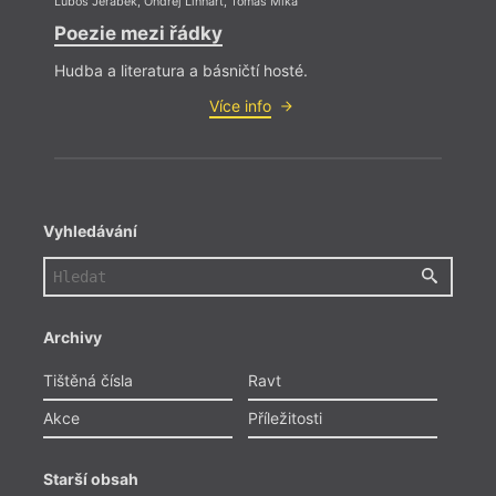
Luboš Jeřábek
,
Ondřej Linhart
,
Tomáš Míka
Poezie mezi řádky
Hudba a literatura a básničtí hosté.
Více info
Vyhledávání
Archivy
Tištěná čísla
Ravt
Akce
Příležitosti
Starší obsah