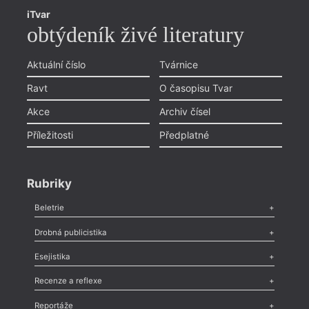
iTvar
obtýdeník živé literatury
Aktuální číslo
Tvárnice
Ravt
O časopisu Tvar
Akce
Archiv čísel
Příležitosti
Předplatné
Rubriky
Beletrie
Poezie
,
Próza
,
Dokumenty
,
Drama
,
Celá rubrika
Drobná publicistika
Odlesk
,
Zasláno
,
Nezařazené
,
Novinky v Tvaru
,
Slovo
,
Výročí
,
Esejistika
Nekrolog
,
Glosa
,
Sloupek
,
Pozvánka
,
Literární soutěž
,
Komentář
,
Celá rubrika
Esej
,
Pádlo
,
Úvaha
,
Texty
,
Studie
,
Celá rubrika
Recenze a reflexe
Recenze
,
Dvakrát
,
Horké párky
,
969 slov o próze
,
Reportáže