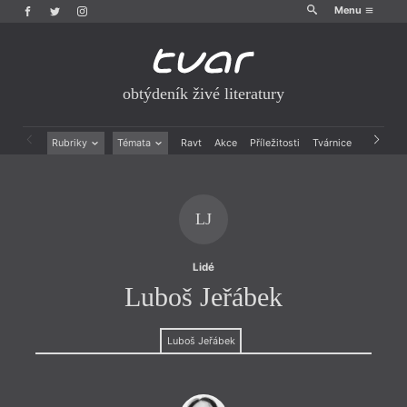
Menu
obtýdeník živé literatury
Rubriky
Témata
Ravt
Akce
Příležitosti
Tvárnice
Archiv
Beletrie
Ženy v katolické literatuře
Drobná publicistika
Právě vychází
Esejistika
Mauzoleum
LJ
Recenze a reflexe
Divadlo
Reportáže
Historie kolonialismu
Rozhovory
Dokument
Lidé
Výroční ceny
Luboš Jeřábek
Luboš Jeřábek