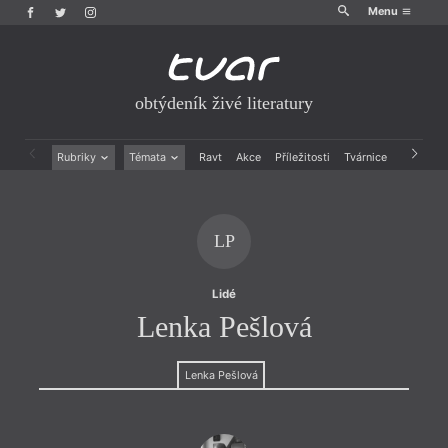
Menu
obtýdeník živé literatury
Rubriky
Témata
Ravt
Akce
Příležitosti
Tvárnice
Archiv
Beletrie
Ženy v katolické literatuře
Drobná publicistika
Právě vychází
Esejistika
Mauzoleum
LP
Recenze a reflexe
Divadlo
Reportáže
Historie kolonialismu
Rozhovory
Dokument
Lidé
Výroční ceny
Lenka Pešlová
Lenka Pešlová