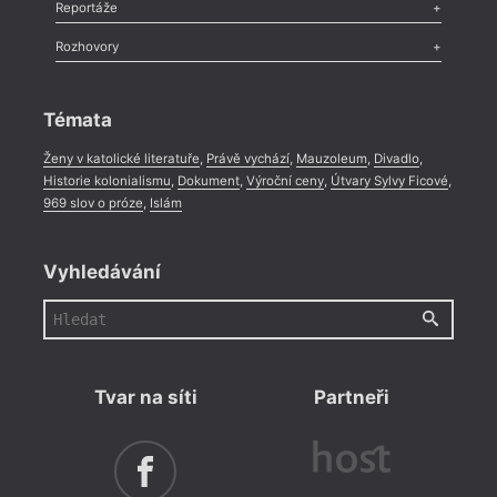
Recenze
,
Dvakrát
,
Horké párky
,
969 slov o próze
,
Reportáže
Méně slov o próze
,
Celá rubrika
Literární zítřky
,
Reportáž
,
Literární život
,
Divadlo
,
Kritický ohlas
,
Rozhovory
Celá rubrika
Rozhovor
,
Anketa
,
Celá rubrika
Témata
Ženy v katolické literatuře
,
Právě vychází
,
Mauzoleum
,
Divadlo
,
Historie kolonialismu
,
Dokument
,
Výroční ceny
,
Útvary Sylvy Ficové
,
969 slov o próze
,
Islám
Vyhledávání
Tvar na síti
Partneři