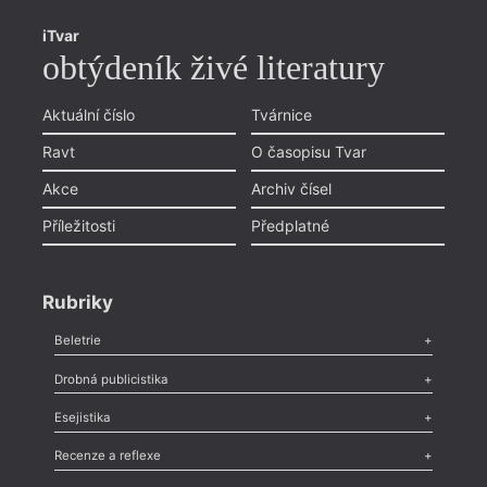
iTvar
obtýdeník živé literatury
Aktuální číslo
Tvárnice
Ravt
O časopisu Tvar
Akce
Archiv čísel
Příležitosti
Předplatné
Rubriky
Beletrie
Poezie
,
Próza
,
Dokumenty
,
Drama
,
Celá rubrika
Drobná publicistika
Odlesk
,
Zasláno
,
Nezařazené
,
Novinky v Tvaru
,
Slovo
,
Výročí
,
Esejistika
Nekrolog
,
Glosa
,
Sloupek
,
Pozvánka
,
Literární soutěž
,
Komentář
,
Celá rubrika
Esej
,
Pádlo
,
Úvaha
,
Texty
,
Studie
,
Celá rubrika
Recenze a reflexe