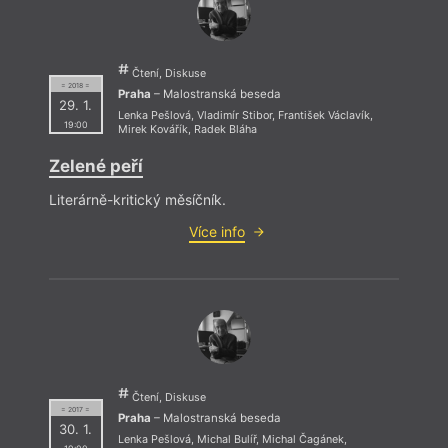
Čtení, Diskuse
= 2018 =
Praha
– Malostranská beseda
29. 1.
Lenka Pešlová
,
Vladimír Stibor
,
František Václavík
,
19:00
Mirek Kovářík
,
Radek Bláha
Zelené peří
Literárně-kritický měsíčník.
Více info
Čtení, Diskuse
= 2017 =
Praha
– Malostranská beseda
30. 1.
Lenka Pešlová
,
Michal Bulíř
,
Michal Čagánek
,