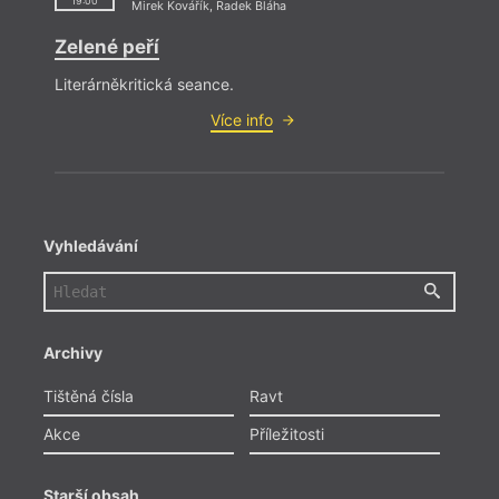
19:00
Mirek Kovářík
,
Radek Bláha
Zelené peří
Literárněkritická seance.
Více info
Vyhledávání
Archivy
Tištěná čísla
Ravt
Akce
Příležitosti
Starší obsah