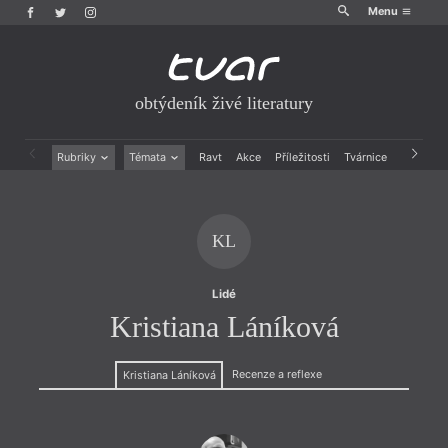
Menu
obtýdeník živé literatury
Rubriky
Témata
Ravt
Akce
Příležitosti
Tvárnice
Archiv
Beletrie
Ženy v katolické literatuře
Drobná publicistika
Právě vychází
Esejistika
Mauzoleum
KL
Recenze a reflexe
Divadlo
Reportáže
Historie kolonialismu
Rozhovory
Dokument
Lidé
Výroční ceny
Kristiana Láníková
Recenze a reflexe
Kristiana Láníková