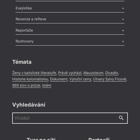
Odlesk
,
Zasláno
,
Nezařazené
,
Novinky v Tvaru
,
Slovo
,
Výročí
,
Esejistika
Nekrolog
,
Glosa
,
Sloupek
,
Pozvánka
,
Literární soutěž
,
Komentář
,
Celá rubrika
Esej
,
Pádlo
,
Úvaha
,
Texty
,
Studie
,
Celá rubrika
Recenze a reflexe
Recenze
,
Dvakrát
,
Horké párky
,
969 slov o próze
,
Reportáže
Méně slov o próze
,
Celá rubrika
Literární zítřky
,
Reportáž
,
Literární život
,
Divadlo
,
Kritický ohlas
,
Rozhovory
Celá rubrika
Rozhovor
,
Anketa
,
Celá rubrika
Témata
Ženy v katolické literatuře
,
Právě vychází
,
Mauzoleum
,
Divadlo
,
Historie kolonialismu
,
Dokument
,
Výroční ceny
,
Útvary Sylvy Ficové
,
969 slov o próze
,
Islám
Vyhledávání