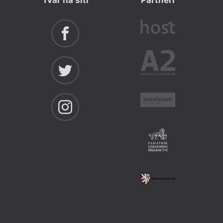
Tvar na síti
Partneři