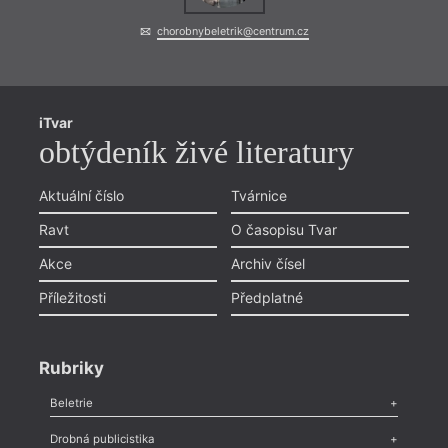
chorobnybeletrik@centrum.cz
iTvar
obtýdeník živé literatury
Aktuální číslo
Tvárnice
Ravt
O časopisu Tvar
Akce
Archiv čísel
Příležitosti
Předplatné
Rubriky
Beletrie
Poezie
,
Próza
,
Dokumenty
,
Drama
,
Celá rubrika
Drobná publicistika