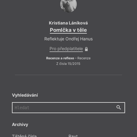
Kristiana Láníková
Kri
Pomlčka v těle
Po
Reflektuje Ondřej Hanus
Refle
Pro předplatitele
Pro
Recenze a reflexe
– Recenze
Recenz
Z čísla 15/2015
Vyhledávání
Archivy
Tištěná čísla
Ravt