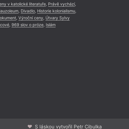
eny v katolické literatuře
,
Právě vychází
,
auzoleum
,
Divadlo
,
Historie kolonialismu
,
okument
,
Výroční ceny
,
Útvary Sylvy
icové
,
969 slov o próze
,
Islám
S láskou vytvořil Petr Cibulka