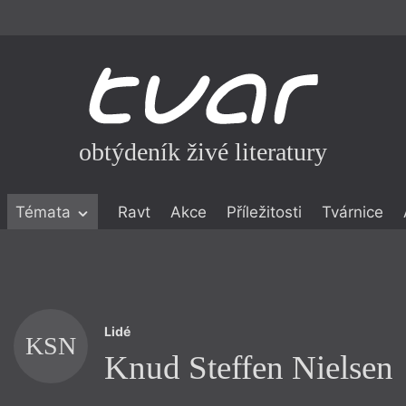
obtýdeník živé literatury
Témata
Ravt
Akce
Příležitosti
Tvárnice
ické literatuře
icistika
zí
Lidé
eflexe
KSN
Knud Steffen Nielsen
onialismu