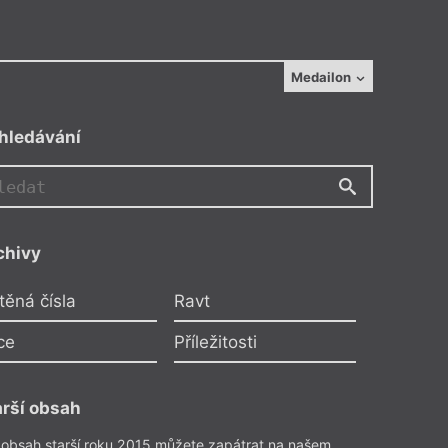
Medailon
hledávání
chivy
těná čísla
Ravt
ce
Příležitosti
arší obsah
 obsah starší roku 2015 můžete zapátrat na našem