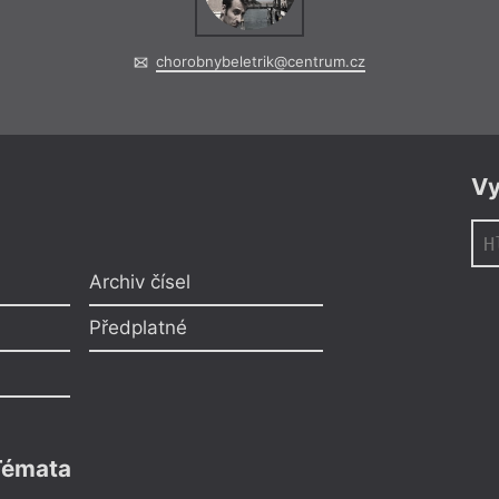
chorobnybeletrik@centrum.cz
Vy
Archiv čísel
Předplatné
Témata