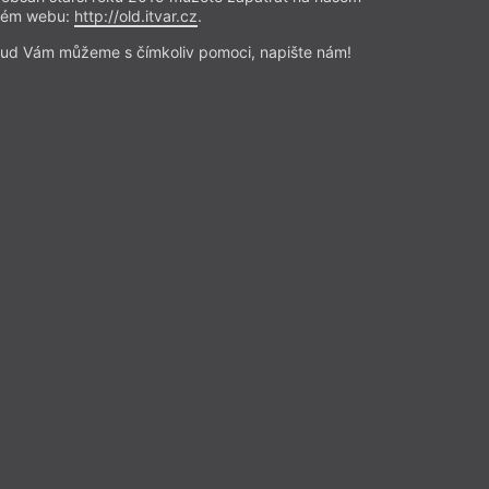
rém webu:
http://old.itvar.cz
.
ud Vám můžeme s čímkoliv pomoci, napište nám!