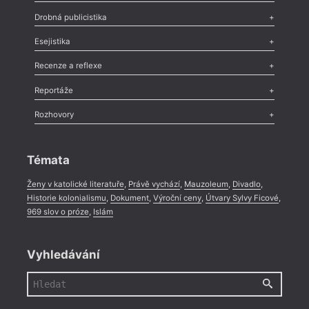
Poezie
,
Próza
,
Dokumenty
,
Drama
,
Celá rubrika
Drobná publicistika
Odlesk
,
Zasláno
,
Nezařazené
,
Novinky v Tvaru
,
Slovo
,
Výročí
,
Esejistika
Nekrolog
,
Glosa
,
Sloupek
,
Pozvánka
,
Literární soutěž
,
Komentář
,
Celá rubrika
Esej
,
Pádlo
,
Úvaha
,
Texty
,
Studie
,
Celá rubrika
Recenze a reflexe
Recenze
,
Dvakrát
,
Horké párky
,
969 slov o próze
,
Reportáže
Méně slov o próze
,
Celá rubrika
Literární zítřky
,
Reportáž
,
Literární život
,
Divadlo
,
Kritický ohlas
,
Rozhovory
Celá rubrika
Rozhovor
,
Anketa
,
Celá rubrika
Témata
Ženy v katolické literatuře
,
Právě vychází
,
Mauzoleum
,
Divadlo
,
Historie kolonialismu
,
Dokument
,
Výroční ceny
,
Útvary Sylvy Ficové
,
969 slov o próze
,
Islám
Vyhledávání