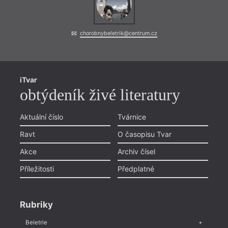
chorobnybeletrik@centrum.cz
iTvar
obtýdeník živé literatury
Aktuální číslo
Tvárnice
Ravt
O časopisu Tvar
Akce
Archiv čísel
Příležitosti
Předplatné
Rubriky
Beletrie