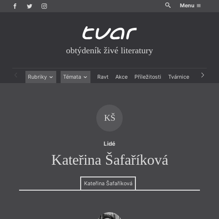
Menu
obtýdeník živé literatury
Rubriky
Témata
Ravt
Akce
Příležitosti
Tvárnice
Archiv
Beletrie
Ženy v katolické literatuře
Drobná publicistika
Právě vychází
Esejistika
Mauzoleum
KŠ
Recenze a reflexe
Divadlo
Reportáže
Historie kolonialismu
Rozhovory
Dokument
Lidé
Výroční ceny
Kateřina Šafaříková
Kateřina Šafaříková