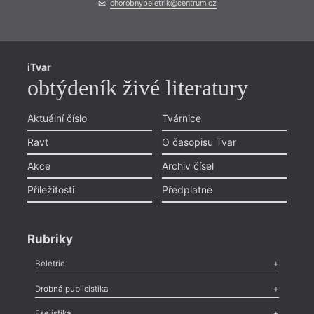
chorobnybeletrik@centrum.cz
iTvar
obtýdeník živé literatury
Aktuální číslo
Tvárnice
Ravt
O časopisu Tvar
Akce
Archiv čísel
Příležitosti
Předplatné
Rubriky
Beletrie
Poezie
,
Próza
,
Dokumenty
,
Drama
,
Celá rubrika
Drobná publicistika
Odlesk
,
Zasláno
,
Nezařazené
,
Novinky v Tvaru
,
Slovo
,
Výročí
,
Esejistika