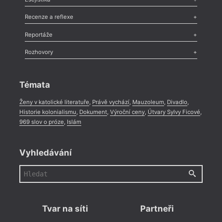
Nekrolog
,
Glosa
,
Sloupek
,
Pozvánka
,
Literární soutěž
,
Komentář
,
Celá rubrika
Esej
,
Pádlo
,
Úvaha
,
Texty
,
Studie
,
Celá rubrika
Recenze a reflexe
Recenze
,
Dvakrát
,
Horké párky
,
969 slov o próze
,
Reportáže
Méně slov o próze
,
Celá rubrika
Literární zítřky
,
Reportáž
,
Literární život
,
Divadlo
,
Kritický ohlas
,
Rozhovory
Celá rubrika
Rozhovor
,
Anketa
,
Celá rubrika
Témata
Ženy v katolické literatuře
,
Právě vychází
,
Mauzoleum
,
Divadlo
,
Historie kolonialismu
,
Dokument
,
Výroční ceny
,
Útvary Sylvy Ficové
,
969 slov o próze
,
Islám
Vyhledávání
Tvar na síti
Partneři