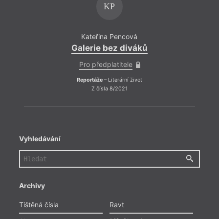
KP
Kateřina Pencová
Ka
Galerie bez diváků
Gale
Pro předplatitele
Pro
Reportáže
– Literární život
Repo
Z čísla 8/2021
Vyhledávání
Archivy
Tištěná čísla
Ravt