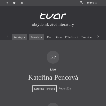
Menu
obtýdeník živé literatury
Rubriky
Témata
Ravt
Akce
Příležitosti
Tvárnice
Archiv
Beletrie
Ženy v katolické literatuře
Drobná publicistika
Právě vychází
Esejistika
Mauzoleum
KP
Recenze a reflexe
Divadlo
Reportáže
Historie kolonialismu
Rozhovory
Dokument
Lidé
Výroční ceny
Kateřina Pencová
Reportáže
Kateřina Pencová