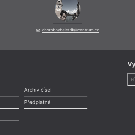
chorobnybeletrik@centrum.cz
Vy
Archiv čísel
Předplatné