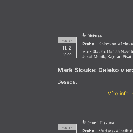
Výroční cen
Diskuse
= 2019 =
Praha
– Knihovna Václava
11. 2.
Mark Slouka
,
Denisa Novot
19:00
Josef Moník
,
Kajetán Písař
Mark Slouka: Daleko v sr
Beseda.
Více info
Čtení, Diskuse
= 2018 =
Praha
– Maďarský institut