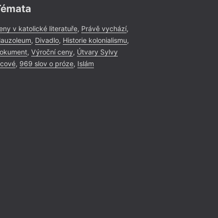
Témata
eny v katolické literatuře
,
Právě vychází
,
auzoleum
,
Divadlo
,
Historie kolonialismu
,
okument
,
Výroční ceny
,
Útvary Sylvy
icové
,
969 slov o próze
,
Islám