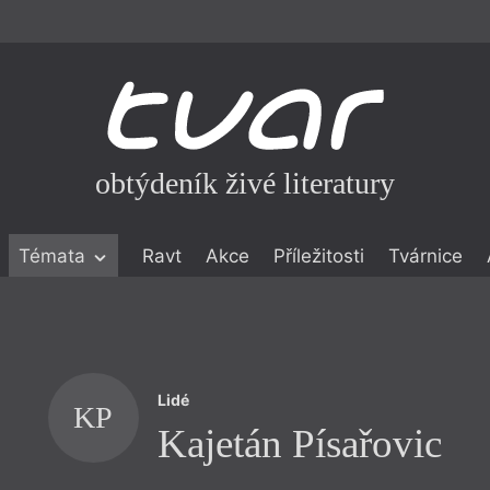
obtýdeník živé literatury
Témata
Ravt
Akce
Příležitosti
Tvárnice
ické literatuře
icistika
zí
Lidé
eflexe
KP
Kajetán Písařovic
onialismu