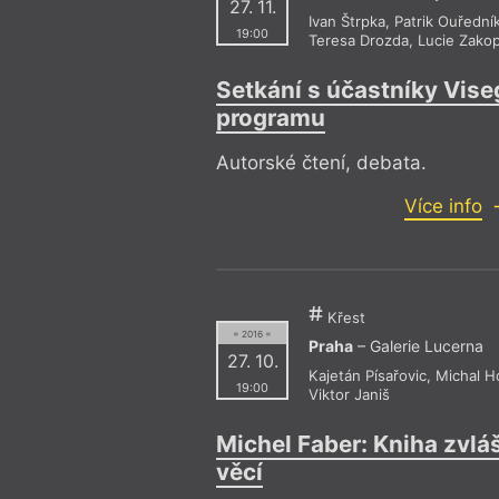
27. 11.
Ivan Štrpka
,
Patrik Ouřední
19:00
Teresa Drozda
,
Lucie Zako
Setkání s účastníky Vis
programu
Autorské čtení, debata.
Více info
Křest
= 2016 =
Praha
– Galerie Lucerna
27. 10.
Kajetán Písařovic
,
Michal H
19:00
Viktor Janiš
Michel Faber: Kniha zvlá
věcí