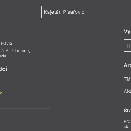
y
Kajetán Písařovic
Vy
 Havla
ná
,
Aleš Lederer
,
ovic
Ar
dci
Tiš
Ak
St
Pro
sta