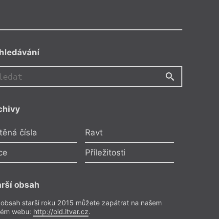
hledávání
chivy
těná čísla
Ravt
ce
Příležitosti
arší obsah
 obsah starší roku 2015 můžete zapátrat na našem
rém webu:
http://old.itvar.cz
.