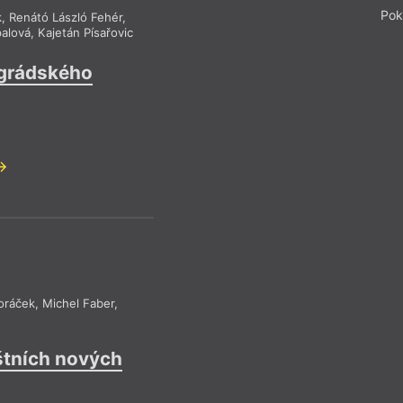
Pok
k
,
Renátó László Fehér
,
palová
,
Kajetán Písařovic
egrádského
oráček
,
Michel Faber
,
štních nových