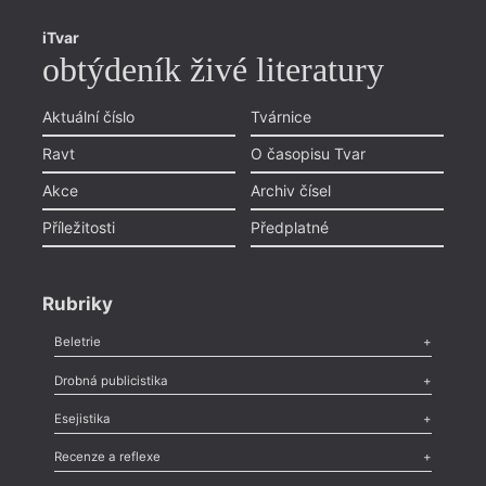
iTvar
obtýdeník živé literatury
Aktuální číslo
Tvárnice
Ravt
O časopisu Tvar
Akce
Archiv čísel
Příležitosti
Předplatné
Rubriky
Beletrie
Poezie
,
Próza
,
Dokumenty
,
Drama
,
Celá rubrika
Drobná publicistika
Odlesk
,
Zasláno
,
Nezařazené
,
Novinky v Tvaru
,
Slovo
,
Výročí
,
Esejistika
Nekrolog
,
Glosa
,
Sloupek
,
Pozvánka
,
Literární soutěž
,
Komentář
,
Celá rubrika
Esej
,
Pádlo
,
Úvaha
,
Texty
,
Studie
,
Celá rubrika
Recenze a reflexe