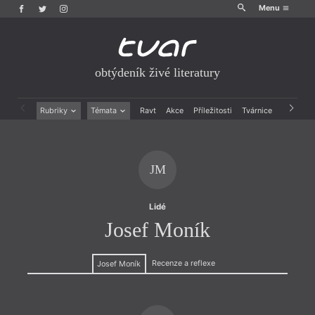
Menu
obtýdeník živé literatury
Rubriky
Témata
Ravt
Akce
Příležitosti
Tvárnice
Archiv
Beletrie
Ženy v katolické literatuře
Drobná publicistika
Právě vychází
Esejistika
Mauzoleum
JM
Recenze a reflexe
Divadlo
Reportáže
Historie kolonialismu
Rozhovory
Dokument
Lidé
Výroční ceny
Josef Moník
Recenze a reflexe
Josef Moník