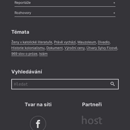
Recenze
,
Dvakrát
,
Horké párky
,
969 slov o próze
,
Reportáže
Méně slov o próze
,
Celá rubrika
Literární zítřky
,
Reportáž
,
Literární život
,
Divadlo
,
Kritický ohlas
,
Rozhovory
Celá rubrika
Rozhovor
,
Anketa
,
Celá rubrika
Témata
Ženy v katolické literatuře
,
Právě vychází
,
Mauzoleum
,
Divadlo
,
Historie kolonialismu
,
Dokument
,
Výroční ceny
,
Útvary Sylvy Ficové
,
969 slov o próze
,
Islám
Vyhledávání
Tvar na síti
Partneři