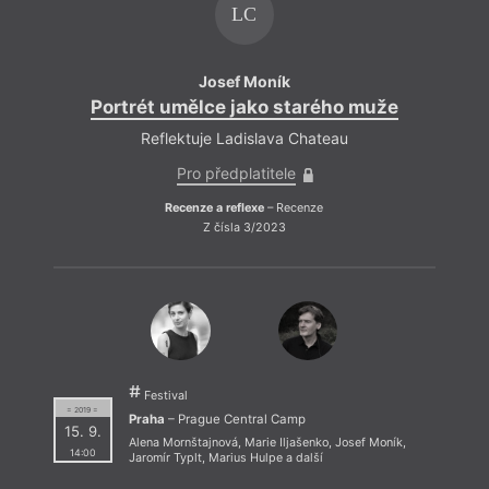
LC
Josef Moník
Portrét umělce jako starého muže
Port
Reflektuje Ladislava Chateau
Pro předplatitele
Recenze a reflexe
– Recenze
Z čísla 3/2023
Festival
= 2019 =
Praha
– Prague Central Camp
15. 9.
Alena Mornštajnová
,
Marie Iljašenko
,
Josef Moník
,
14:00
Jaromír Typlt
,
Marius Hulpe
a další