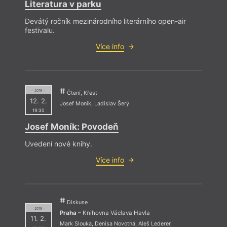
Literatura v parku
Devátý ročník mezinárodního literárního open-air
festivalu.
Více info
= 2019 =
Čtení, Křest
12. 2.
Josef Moník
,
Ladislav Šerý
19:30
Josef Moník: Povodeň
Uvedení nové knihy.
Více info
Diskuse
= 2019 =
Praha
– Knihovna Václava Havla
11. 2.
Mark Slouka
,
Denisa Novotná
,
Aleš Lederer
,