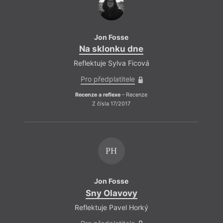
Jon Fosse
Na sklonku dne
Na
Reflektuje Sylva Ficová
Refle
Pro předplatitele
Pro
Recenze a reflexe
– Recenze
Recenz
Z čísla 17/2017
PH
Jon Fosse
Sny Olavovy
S
Reflektuje Pavel Horký
Refle