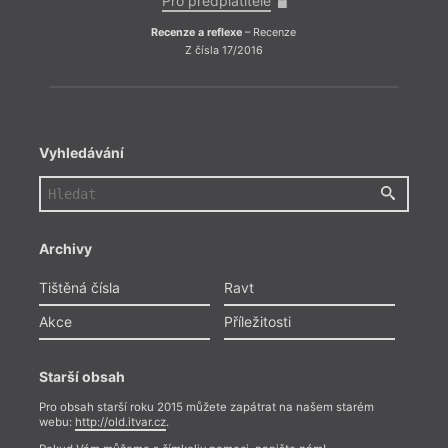
Pro předplatitele
Pro
Recenze a reflexe
– Recenze
Recenz
Z čísla 17/2016
Vyhledávání
Archivy
Tištěná čísla
Ravt
Akce
Příležitosti
Starší obsah
Pro obsah starší roku 2015 můžete zapátrat na našem starém
webu:
http://old.itvar.cz
.