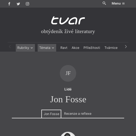
Menu
obtýdeník živé literatury
Rubriky
Témata
Ravt
Akce
Příležitosti
Tvárnice
Archiv
Beletrie
Ženy v katolické literatuře
Drobná publicistika
Právě vychází
Esejistika
Mauzoleum
JF
Recenze a reflexe
Divadlo
Reportáže
Historie kolonialismu
Rozhovory
Dokument
Lidé
Výroční ceny
Jon Fosse
Recenze a reflexe
Jon Fosse