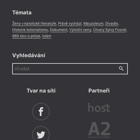
Rozhovor
,
Anketa
,
Celá rubrika
Témata
Ženy v katolické literatuře
,
Právě vychází
,
Mauzoleum
,
Divadlo
,
Historie kolonialismu
,
Dokument
,
Výroční ceny
,
Útvary Sylvy Ficové
,
969 slov o próze
,
Islám
Vyhledávání
Tvar na síti
Partneři