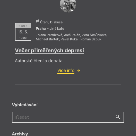
Čtení, Diskuse
= 2018 =
Praha
– Jiný kafe
15. 5.
Jolana Petrlíková
,
Aleš Palán
,
Zora Šimůnková
,
19:00
Michael Bártek
,
Pavel Kukal
,
Roman Szpuk
Večer přiměřených depresí
Autorské čtení a debata.
Více info
Vyhledávání
Archivy