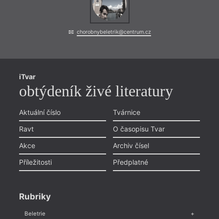
chorobnybeletrik@centrum.cz
iTvar
obtýdeník živé literatury
Aktuální číslo
Tvárnice
Ravt
O časopisu Tvar
Akce
Archiv čísel
Příležitosti
Předplatné
Rubriky
Beletrie