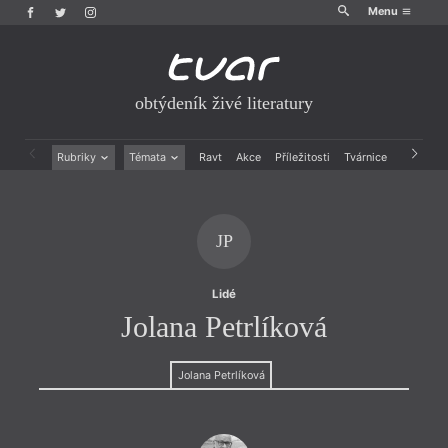
Menu
obtýdeník živé literatury
Rubriky
Témata
Ravt
Akce
Příležitosti
Tvárnice
Archiv
Beletrie
Ženy v katolické literatuře
Drobná publicistika
Právě vychází
Esejistika
Mauzoleum
JP
Recenze a reflexe
Divadlo
Reportáže
Historie kolonialismu
Rozhovory
Dokument
Lidé
Výroční ceny
Jolana Petrlíková
Jolana Petrlíková