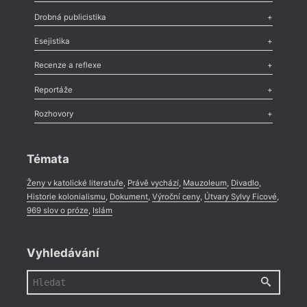
Poezie
,
Próza
,
Dokumenty
,
Drama
,
Celá rubrika
Drobná publicistika
Odlesk
,
Zasláno
,
Nezařazené
,
Novinky v Tvaru
,
Slovo
,
Výročí
,
Esejistika
Nekrolog
,
Glosa
,
Sloupek
,
Pozvánka
,
Literární soutěž
,
Komentář
,
Celá rubrika
Esej
,
Pádlo
,
Úvaha
,
Texty
,
Studie
,
Celá rubrika
Recenze a reflexe
Recenze
,
Dvakrát
,
Horké párky
,
969 slov o próze
,
Reportáže
Méně slov o próze
,
Celá rubrika
Literární zítřky
,
Reportáž
,
Literární život
,
Divadlo
,
Kritický ohlas
,
Rozhovory
Celá rubrika
Rozhovor
,
Anketa
,
Celá rubrika
Témata
Ženy v katolické literatuře
,
Právě vychází
,
Mauzoleum
,
Divadlo
,
Historie kolonialismu
,
Dokument
,
Výroční ceny
,
Útvary Sylvy Ficové
,
969 slov o próze
,
Islám
Vyhledávání