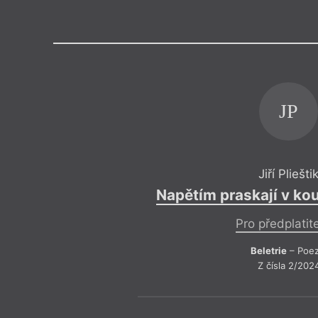
Výroční cen
JP
Jiří Pliešti
Napětím praskají v ko
Pro předplatit
Beletrie
– Poez
Z čísla 2/202