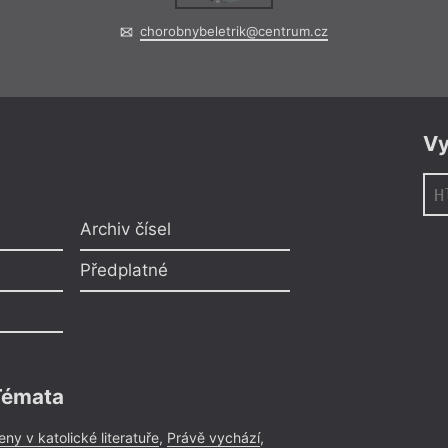
chorobnybeletrik@centrum.cz
Vy
Archiv čísel
Předplatné
Témata
eny v katolické literatuře
,
Právě vychází
,