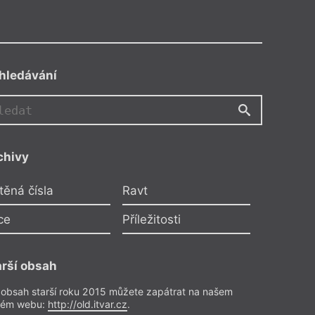
hledávání
JP
chivy
iří Plieštik
těná čísla
Ravt
jí v koutech pavučiny
ce
Příležitosti
ředplatitele
etrie
– Poezie
čísla 2/2024
arší obsah
 obsah starší roku 2015 můžete zapátrat na našem
rém webu:
http://old.itvar.cz
.