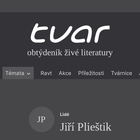
obtýdeník živé literatury
Témata
Ravt
Akce
Příležitosti
Tvárnice
ické literatuře
icistika
zí
Lidé
eflexe
JP
Jiří Plieštik
onialismu