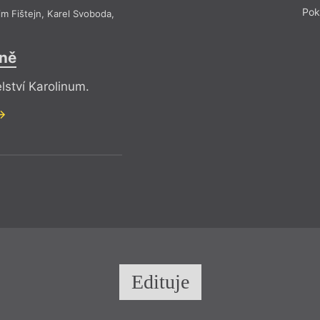
Pok
im Fištejn
,
Karel Svoboda
,
ině
lství Karolinum.
Edituje