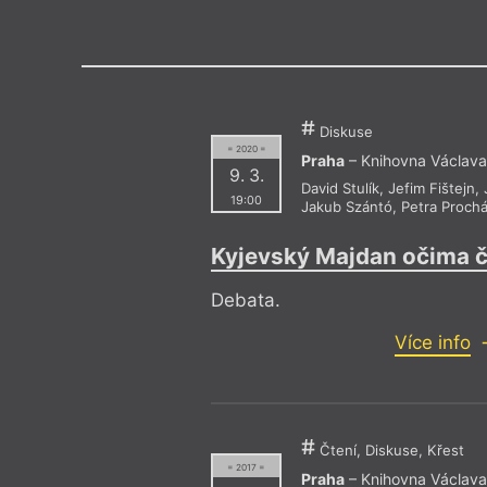
Výroční cen
Diskuse
= 2020 =
Praha
– Knihovna Václava
9. 3.
David Stulík
,
Jefim Fištejn
,
19:00
Jakub Szántó
,
Petra Proch
Kyjevský Majdan očima 
Debata.
Více info
Čtení, Diskuse, Křest
= 2017 =
Praha
– Knihovna Václava