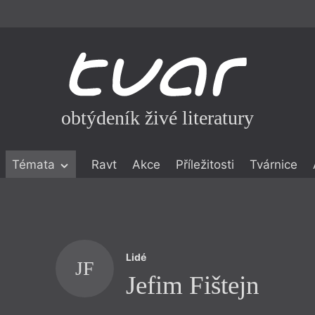
obtýdeník živé literatury
Témata
Ravt
Akce
Příležitosti
Tvárnice
ické literatuře
icistika
zí
Lidé
eflexe
JF
Jefim Fištejn
onialismu