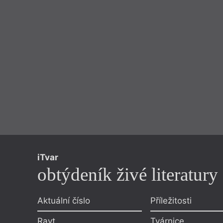
iTvar
obtýdeník živé literatury
Aktuální číslo
Příležitosti
Ravt
Tvárnice