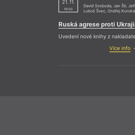
21. 11.
David Svoboda
,
Jan Šír
,
Jef
19:00
Luboš Švec
,
Ondřej Kundra
Ruská agrese proti Ukraj
Uvedení nové knihy z nakladate
Více info