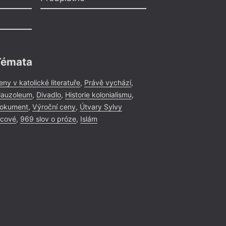
Témata
eny v katolické literatuře
,
Právě vychází
,
auzoleum
,
Divadlo
,
Historie kolonialismu
,
okument
,
Výroční ceny
,
Útvary Sylvy
icové
,
969 slov o próze
,
Islám