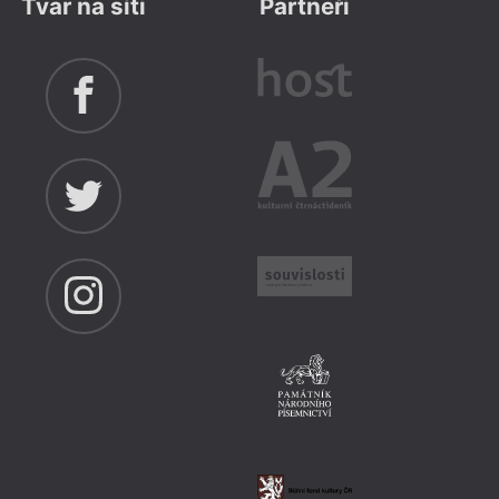
Tvar na síti
Partneři