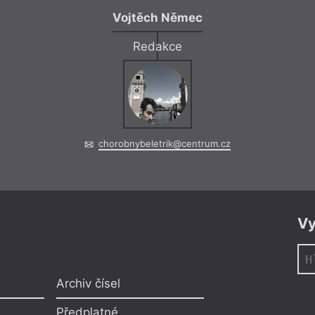
Vojtěch Němec
Redakce
chorobnybeletrik@centrum.cz
Vy
Archiv čísel
Předplatné