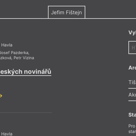
y
Jefim Fištejn
Vy
 Havla
Josef Pazderka
,
ázková
,
Petr Vizina
Ar
českých novinářů
Tiš
Ak
St
Pro
sta
 Havla