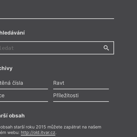
hledávání
chivy
těná čísla
Ravt
ce
Příležitosti
arší obsah
 obsah starší roku 2015 můžete zapátrat na našem
rém webu:
http://old.itvar.cz
.