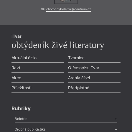
chorobnybeletrik@centrum.cz
iTvar
obtýdeník živé literatury
Aktuální číslo
Tvárnice
Ravt
O časopisu Tvar
Akce
Archiv čísel
Příležitosti
Předplatné
Rubriky
Beletrie
Poezie
,
Próza
,
Dokumenty
,
Drama
,
Celá rubrika
Drobná publicistika