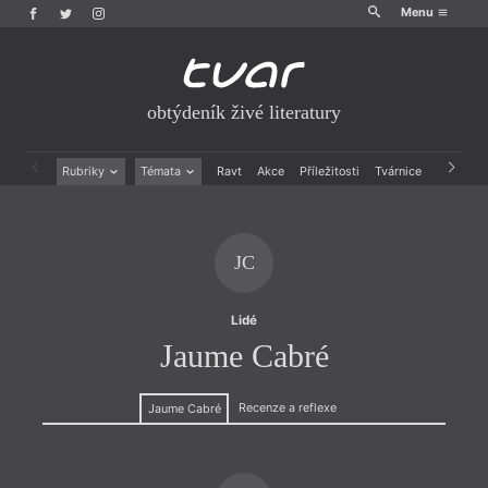
Menu
obtýdeník živé literatury
Rubriky
Témata
Ravt
Akce
Příležitosti
Tvárnice
Archiv
Beletrie
Ženy v katolické literatuře
Drobná publicistika
Právě vychází
Esejistika
Mauzoleum
JC
Recenze a reflexe
Divadlo
Reportáže
Historie kolonialismu
Rozhovory
Dokument
Lidé
Výroční ceny
Jaume Cabré
Recenze a reflexe
Jaume Cabré