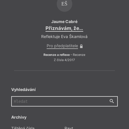
EŠ
Jaume Cabré
Přiznávám, že…
Př
Reflektuje Eva Škamlová
Refle
Pro předplatitele
Pro
Recenze a reflexe
– Recenze
Recen
Z čísla 4/2017
Vyhledávání
Archivy
Tištěná čísla
Ravt