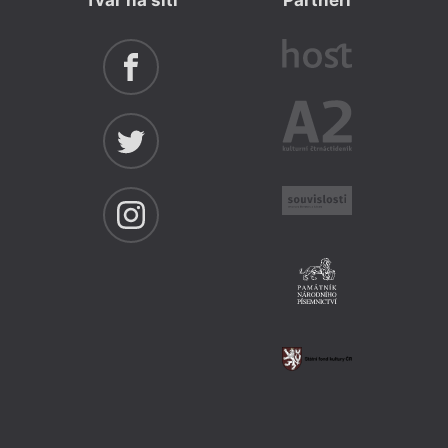
Tvar na síti
Partneři