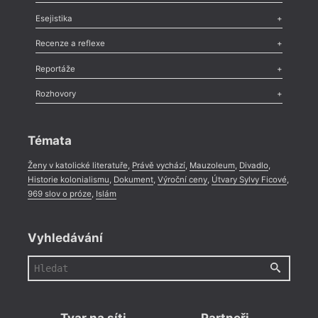
Odlesk
,
Zasláno
,
Nezařazené
,
Novinky v Tvaru
,
Slovo
,
Výročí
,
Esejistika
Nekrolog
,
Glosa
,
Sloupek
,
Pozvánka
,
Literární soutěž
,
Komentář
,
Celá rubrika
Esej
,
Pádlo
,
Úvaha
,
Texty
,
Studie
,
Celá rubrika
Recenze a reflexe
Recenze
,
Dvakrát
,
Horké párky
,
969 slov o próze
,
Reportáže
Méně slov o próze
,
Celá rubrika
Literární zítřky
,
Reportáž
,
Literární život
,
Divadlo
,
Kritický ohlas
,
Rozhovory
Celá rubrika
Rozhovor
,
Anketa
,
Celá rubrika
Témata
Ženy v katolické literatuře
,
Právě vychází
,
Mauzoleum
,
Divadlo
,
Historie kolonialismu
,
Dokument
,
Výroční ceny
,
Útvary Sylvy Ficové
,
969 slov o próze
,
Islám
Vyhledávání