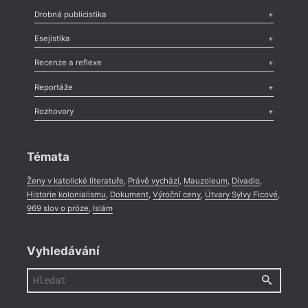
Poezie
,
Próza
,
Dokumenty
,
Drama
,
Celá rubrika
Drobná publicistika
Odlesk
,
Zasláno
,
Nezařazené
,
Novinky v Tvaru
,
Slovo
,
Výročí
,
Esejistika
Nekrolog
,
Glosa
,
Sloupek
,
Pozvánka
,
Literární soutěž
,
Komentář
,
Celá rubrika
Esej
,
Pádlo
,
Úvaha
,
Texty
,
Studie
,
Celá rubrika
Recenze a reflexe
Recenze
,
Dvakrát
,
Horké párky
,
969 slov o próze
,
Reportáže
Méně slov o próze
,
Celá rubrika
Literární zítřky
,
Reportáž
,
Literární život
,
Divadlo
,
Kritický ohlas
,
Rozhovory
Celá rubrika
Rozhovor
,
Anketa
,
Celá rubrika
Témata
Ženy v katolické literatuře
,
Právě vychází
,
Mauzoleum
,
Divadlo
,
Historie kolonialismu
,
Dokument
,
Výroční ceny
,
Útvary Sylvy Ficové
,
969 slov o próze
,
Islám
Vyhledávání