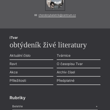
chorobnybeletrik@centrum.cz
iTvar
obtýdeník živé literatury
Aktuální číslo
Tvárnice
Ravt
O časopisu Tvar
Akce
Archiv čísel
Příležitosti
Předplatné
Rubriky
Beletrie