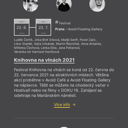
= 2021 =
= 2021 =
Festival
22. 6.
22. 7.
Praha
– Avoid Floating Gallery
––––
––––
Luděk Čertík
,
Jitka Bret Srbová
,
Matěj Senft
,
Pavel Zajíc
,
Libor Staněk
,
Vojta Urbánek
,
Martin Řezníček
,
Anna Almeida
,
Miřenka Čechová
,
Lenka Elbe
,
Jana Pellarová
,
Veronika ter Harmsel Havlíková
Knihovna na vlnách 2021
Festival Knihovna na vlnách se koná od 22. června do
22. července 2021 na atraktivních místech. Většina
akcí proběhne v Avoid Café a Avoid Floating Gallery
na náplavce. Těšit se můžete na chodecký večer v
Hostivaři nebo na filmy v DOKU 16. Zahájení se
odehraje na Mariánském náměstí.
Více info