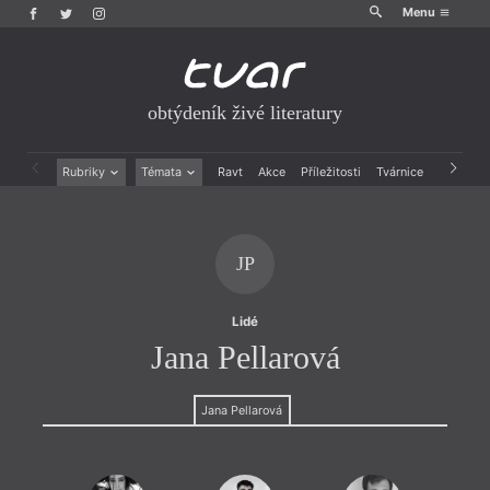
Menu
obtýdeník živé literatury
Rubriky
Témata
Ravt
Akce
Příležitosti
Tvárnice
Archiv
Beletrie
Ženy v katolické literatuře
Drobná publicistika
Právě vychází
Esejistika
Mauzoleum
JP
Recenze a reflexe
Divadlo
Reportáže
Historie kolonialismu
Rozhovory
Dokument
Lidé
Výroční ceny
Jana Pellarová
Jana Pellarová