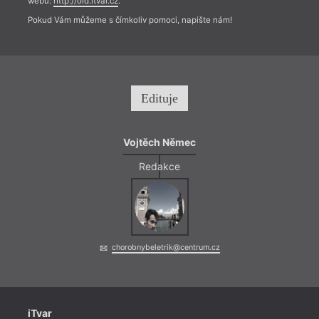
webu:
http://old.itvar.cz
.
Pokud Vám můžeme s čímkoliv pomoci, napište nám!
Edituje
Vojtěch Němec
Redakce
chorobnybeletrik@centrum.cz
iTvar