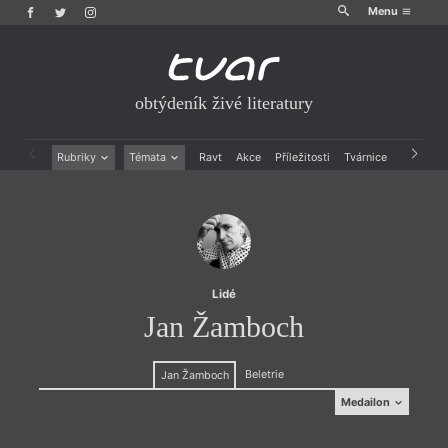
Menu
obtýdeník živé literatury
Rubriky
Témata
Ravt
Akce
Příležitosti
Tvárnice
Archiv
Beletrie
Ženy v katolické literatuře
Drobná publicistika
Právě vychází
Esejistika
Mauzoleum
Recenze a reflexe
Divadlo
Reportáže
Historie kolonialismu
Rozhovory
Dokument
Lidé
Výroční ceny
Jan Žamboch
Beletrie
Jan Žamboch
Medailon
Medailon
(1975), profesně lesník v Beskydech, postupně ale