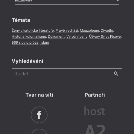
Rozhovory
Celá rubrika
Rozhovor
,
Anketa
,
Celá rubrika
Témata
Ženy v katolické literatuře
,
Právě vychází
,
Mauzoleum
,
Divadlo
,
Historie kolonialismu
,
Dokument
,
Výroční ceny
,
Útvary Sylvy Ficové
,
969 slov o próze
,
Islám
Vyhledávání
Tvar na síti
Partneři