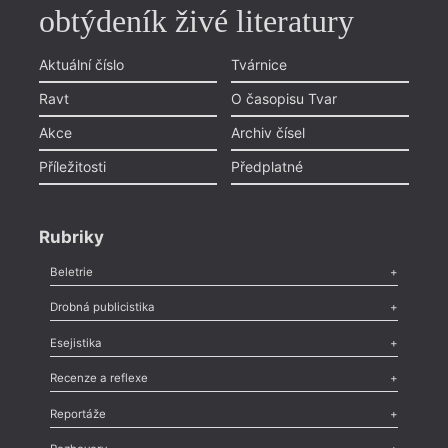
obtýdeník živé literatury
Aktuální číslo
Tvárnice
Ravt
O časopisu Tvar
Akce
Archiv čísel
Příležitosti
Předplatné
Rubriky
Beletrie
Poezie
,
Próza
,
Dokumenty
,
Drama
,
Celá rubrika
Drobná publicistika
Odlesk
,
Zasláno
,
Nezařazené
,
Novinky v Tvaru
,
Slovo
,
Výročí
,
Esejistika
Nekrolog
,
Glosa
,
Sloupek
,
Pozvánka
,
Literární soutěž
,
Komentář
,
Celá rubrika
Esej
,
Pádlo
,
Úvaha
,
Texty
,
Studie
,
Celá rubrika
Recenze a reflexe
Recenze
,
Dvakrát
,
Horké párky
,
969 slov o próze
,
Reportáže
Méně slov o próze
,
Celá rubrika
Literární zítřky
,
Reportáž
,
Literární život
,
Divadlo
,
Kritický ohlas
,