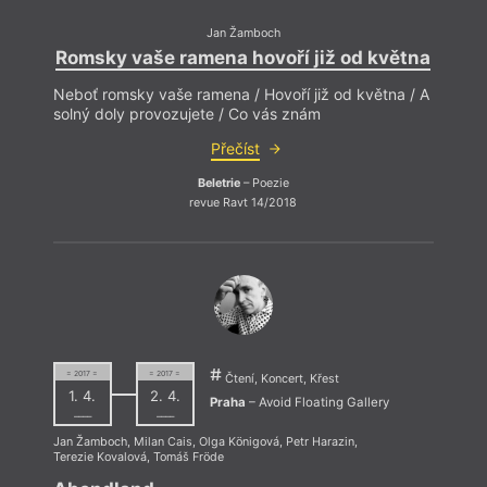
Jan Žamboch
Romsky vaše ramena hovoří již od května
Neboť romsky vaše ramena / Hovoří již od května / A
solný doly provozujete / Co vás znám
Přečíst
Beletrie
– Poezie
revue Ravt 14/2018
= 2017 =
= 2017 =
Čtení, Koncert, Křest
1. 4.
2. 4.
Praha
– Avoid Floating Gallery
––––
––––
Jan Žamboch
,
Milan Cais
,
Olga Königová
,
Petr Harazin
,
Terezie Kovalová
,
Tomáš Fröde