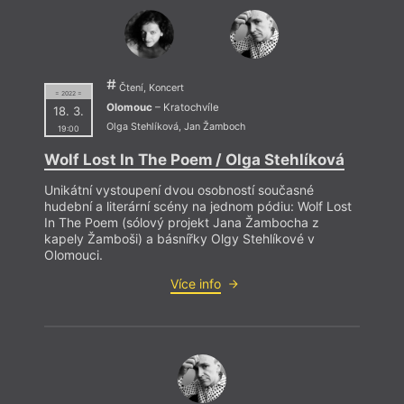
od roku 2002 čím dál víc muzikant, kytarista. Je
autorem asi devadesáti písní, žánrově na pomezí
alternativy a folku. Jeho poslední sólový počin, album
Wolf Lost in the Poem – Nepřipoutaný
bylo
nominováno v roce 2018 na cenu Anděl v žánru folk.
V této kategorii již má za autorskou hudbu a texty
Čtení, Koncert
= 2022 =
Anděly dva s kapelou Žamboši. Ve volném verši začal
Roms
Olomouc
– Kratochvíle
18. 3.
psát na sklonku čtyřicítky.
Olga Stehlíková
,
Jan Žamboch
19:00
Neboť
solný
Wolf Lost In The Poem / Olga Stehlíková
Unikátní vystoupení dvou osobností současné
hudební a literární scény na jednom pódiu: Wolf Lost
In The Poem (sólový projekt Jana Žambocha z
kapely Žamboši) a básnířky Olgy Stehlíkové v
Olomouci.
Více info