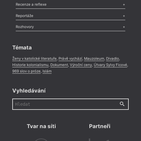
Komentář
,
Celá rubrika
Esej
,
Pádlo
,
Úvaha
,
Texty
,
Studie
,
Celá rubrika
Recenze a reflexe
Recenze
,
Dvakrát
,
Horké párky
,
969 slov o próze
,
Reportáže
Méně slov o próze
,
Celá rubrika
Literární zítřky
,
Reportáž
,
Literární život
,
Divadlo
,
Kritický ohlas
,
Rozhovory
Celá rubrika
Rozhovor
,
Anketa
,
Celá rubrika
Témata
Ženy v katolické literatuře
,
Právě vychází
,
Mauzoleum
,
Divadlo
,
Historie kolonialismu
,
Dokument
,
Výroční ceny
,
Útvary Sylvy Ficové
,
969 slov o próze
,
Islám
Vyhledávání
Tvar na síti
Partneři