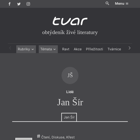
Menu
obtýdeník živé literatury
Rubriky
Témata
Ravt
Akce
Příležitosti
Tvárnice
Archiv
Beletrie
Ženy v katolické literatuře
Drobná publicistika
Právě vychází
Esejistika
Mauzoleum
JŠ
Recenze a reflexe
Divadlo
Reportáže
Historie kolonialismu
Rozhovory
Dokument
Lidé
Výroční ceny
Jan Šír
Jan Šír
Čtení, Diskuse, Křest