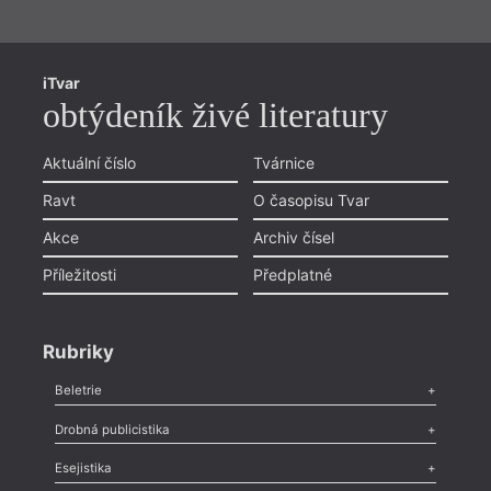
iTvar
obtýdeník živé literatury
Aktuální číslo
Tvárnice
Ravt
O časopisu Tvar
Akce
Archiv čísel
Příležitosti
Předplatné
Rubriky
Beletrie
Poezie
,
Próza
,
Dokumenty
,
Drama
,
Celá rubrika
Drobná publicistika
Odlesk
,
Zasláno
,
Nezařazené
,
Novinky v Tvaru
,
Slovo
,
Výročí
,
Esejistika
Nekrolog
,
Glosa
,
Sloupek
,
Pozvánka
,
Literární soutěž
,