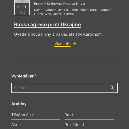
= 2017 =
Praha
– Knihovna Václava Havla
21. 11.
David Svoboda
,
Jan Šír
,
Jefim Fištejn
,
Karel Svoboda
,
19:00
Luboš Švec
,
Ondřej Kundra
Ruská agrese proti Ukrajině
Uvedení nové knihy z nakladatelství Karolinum.
Více info
Vyhledávání
Archivy
Tištěná čísla
Ravt
Akce
Příležitosti