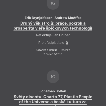
JG
Erik Brynjolfsson
,
Andrew McAffee
Druhý věk strojů: práce, pokrok a
prosperita v éře špičkových technologií
pro
Reflektuje Jan Gruber
Pro předplatitele
Recenze a reflexe
– Recenze
Z čísla 13/2016
JG
Jonathan Bolton
Světy disentu. Charta 77, Plastic People
Svě
of the Universe a česká kultura za