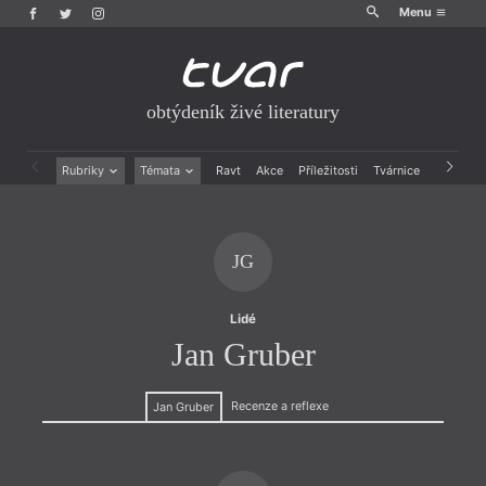
Menu
obtýdeník živé literatury
Rubriky
Témata
Ravt
Akce
Příležitosti
Tvárnice
Archiv
Beletrie
Ženy v katolické literatuře
Drobná publicistika
Právě vychází
Esejistika
Mauzoleum
JG
Recenze a reflexe
Divadlo
Reportáže
Historie kolonialismu
Rozhovory
Dokument
Lidé
Výroční ceny
Jan Gruber
Recenze a reflexe
Jan Gruber