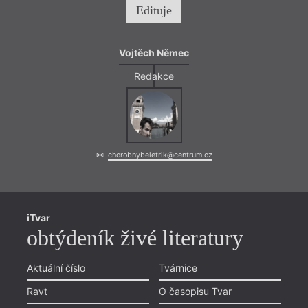
Edituje
Vojtěch Němec
Redakce
chorobnybeletrik@centrum.cz
iTvar
obtýdeník živé literatury
Aktuální číslo
Tvárnice
Ravt
O časopisu Tvar