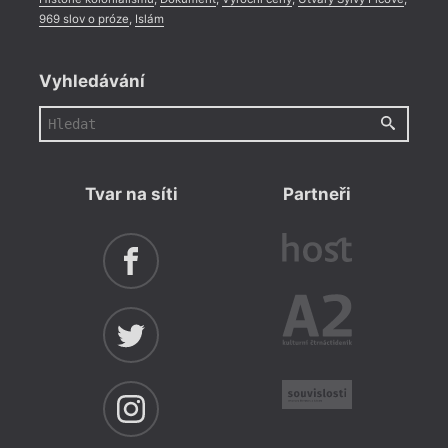
969 slov o próze
,
Islám
Vyhledávání
Tvar na síti
Partneři