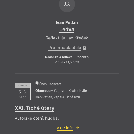
JK
Ivan Petlan
Ledva
Reflektuje Jan Křeček
R
Pro předplatitele
Recenze a reflexe
– Recenze
Re
Z čísla 14/2023
Čtení, Koncert
= 2019 =
Olomouc
– Čajovna Kratochvíle
5. 3.
Ivan Petlan
,
kapela Tiché lodi
19:00
XXI. Tiché úterý
Autorské čtení, hudba.
Refle
Více info