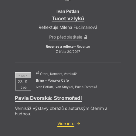
Ivan Petlan
Tucet vzlyků
Reflektuje Milena Fucimanová
Pro předplatitele
Recenze a reflexe
– Recenze
Z čísla 20/2017
Čtení, Koncert, Vernisáž
= 2017 =
Brno
– Ponava Café
23. 9.
Ivan Petlan
,
Ivan Smýkal
,
Pavla Dvorská
19:00
Pavla Dvorská: Stromořadí
Vernisáž výstavy obrazů s autorským čtením a
hudbou.
Více info