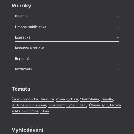
Rubriky
Beletrie
Poezie
,
Próza
,
Dokumenty
,
Drama
,
Celá rubrika
Drobná publicistika
Odlesk
,
Zasláno
,
Nezařazené
,
Novinky v Tvaru
,
Slovo
,
Výročí
,
Esejistika
Nekrolog
,
Glosa
,
Sloupek
,
Pozvánka
,
Literární soutěž
,
Komentář
,
Celá rubrika
Esej
,
Pádlo
,
Úvaha
,
Texty
,
Studie
,
Celá rubrika
Recenze a reflexe
Recenze
,
Dvakrát
,
Horké párky
,
969 slov o próze
,
Reportáže
Méně slov o próze
,
Celá rubrika
Literární zítřky
,
Reportáž
,
Literární život
,
Divadlo
,
Kritický ohlas
,
Rozhovory
Celá rubrika
Rozhovor
,
Anketa
,
Celá rubrika
Témata
Ženy v katolické literatuře
,
Právě vychází
,
Mauzoleum
,
Divadlo
,
Historie kolonialismu
,
Dokument
,
Výroční ceny
,
Útvary Sylvy Ficové
,
969 slov o próze
,
Islám
Vyhledávání