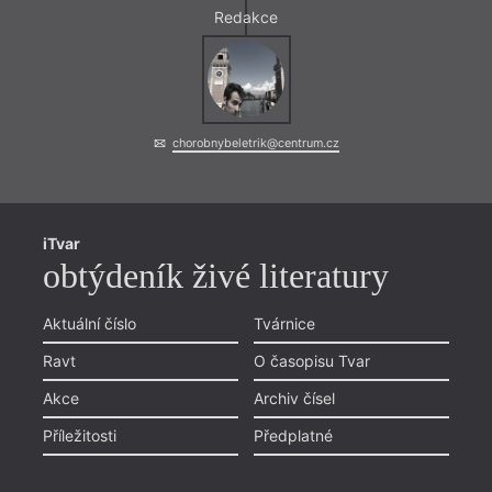
Redakce
chorobnybeletrik@centrum.cz
iTvar
obtýdeník živé literatury
Aktuální číslo
Tvárnice
Ravt
O časopisu Tvar
Akce
Archiv čísel
Příležitosti
Předplatné