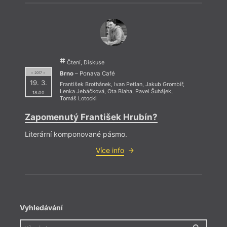
Čtení, Diskuse
Brno
– Ponava Café
= 2017 =
19. 3.
František Brothánek
,
Ivan Petlan
,
Jakub Grombíř
,
Lenka Jebáčková
,
Ota Blaha
,
Pavel Šuhájek
,
18:00
Tomáš Lotocki
Zapomenutý František Hrubín?
Literární komponované pásmo.
Více info
Vyhledávání