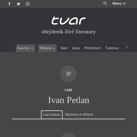
Menu
obtýdeník živé literatury
Rubriky
Témata
Ravt
Akce
Příležitosti
Tvárnice
Archiv
Beletrie
Ženy v katolické literatuře
Drobná publicistika
Právě vychází
Esejistika
Mauzoleum
IP
Recenze a reflexe
Divadlo
Reportáže
Historie kolonialismu
Rozhovory
Dokument
Lidé
Výroční ceny
Ivan Petlan
Recenze a reflexe
Ivan Petlan