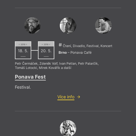
Re
= 2018 =
= 2018 =
Čtení, Divadlo, Festival, Koncert
18. 5.
20. 5.
Brno
– Ponava Café
––––
––––
Petr Čermáček
,
Zdeněk Volf
,
Ivan Petlan
,
Petr Palarčík
,
Tomáš Lotocki
,
Mirek Kovářík
a další
Ponava Fest
Festival.
Více info