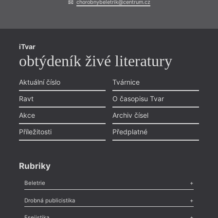
chorobnybeletrik@centrum.cz
iTvar
obtýdeník živé literatury
Aktuální číslo
Tvárnice
Ravt
O časopisu Tvar
Akce
Archiv čísel
Příležitosti
Předplatné
Rubriky
Beletrie
Poezie
,
Próza
,
Dokumenty
,
Drama
,
Celá rubrika
Drobná publicistika
Odlesk
,
Zasláno
,
Nezařazené
,
Novinky v Tvaru
,
Slovo
,
Výročí
,
Esejistika