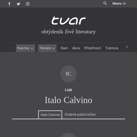
Menu
obtýdeník živé literatury
Rubriky
Témata
Ravt
Akce
Příležitosti
Tvárnice
Archiv
Beletrie
Ženy v katolické literatuře
Drobná publicistika
Právě vychází
Esejistika
Mauzoleum
IC
Recenze a reflexe
Divadlo
Reportáže
Historie kolonialismu
Rozhovory
Dokument
Lidé
Výroční ceny
Italo Calvino
Drobná publicistika
Italo Calvino