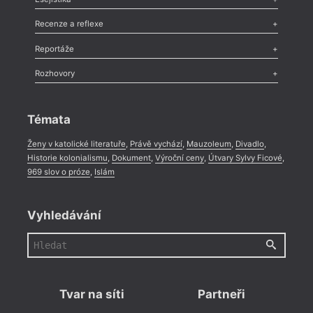
Nekrolog
,
Glosa
,
Sloupek
,
Pozvánka
,
Literární soutěž
,
Komentář
,
Celá rubrika
Esej
,
Pádlo
,
Úvaha
,
Texty
,
Studie
,
Celá rubrika
Recenze a reflexe
Recenze
,
Dvakrát
,
Horké párky
,
969 slov o próze
,
Reportáže
Méně slov o próze
,
Celá rubrika
Literární zítřky
,
Reportáž
,
Literární život
,
Divadlo
,
Kritický ohlas
,
Rozhovory
Celá rubrika
Rozhovor
,
Anketa
,
Celá rubrika
Témata
Ženy v katolické literatuře
,
Právě vychází
,
Mauzoleum
,
Divadlo
,
Historie kolonialismu
,
Dokument
,
Výroční ceny
,
Útvary Sylvy Ficové
,
969 slov o próze
,
Islám
Vyhledávání
Tvar na síti
Partneři