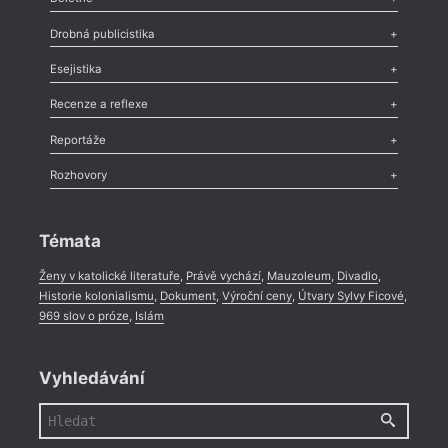
Poezie
,
Próza
,
Dokumenty
,
Drama
,
Celá rubrika
Drobná publicistika
Odlesk
,
Zasláno
,
Nezařazené
,
Novinky v Tvaru
,
Slovo
,
Výročí
,
Esejistika
Nekrolog
,
Glosa
,
Sloupek
,
Pozvánka
,
Literární soutěž
,
Komentář
,
Celá rubrika
Esej
,
Pádlo
,
Úvaha
,
Texty
,
Studie
,
Celá rubrika
Recenze a reflexe
Recenze
,
Dvakrát
,
Horké párky
,
969 slov o próze
,
Reportáže
Méně slov o próze
,
Celá rubrika
Literární zítřky
,
Reportáž
,
Literární život
,
Divadlo
,
Kritický ohlas
,
Rozhovory
Celá rubrika
Rozhovor
,
Anketa
,
Celá rubrika
Témata
Ženy v katolické literatuře
,
Právě vychází
,
Mauzoleum
,
Divadlo
,
Historie kolonialismu
,
Dokument
,
Výroční ceny
,
Útvary Sylvy Ficové
,
969 slov o próze
,
Islám
Vyhledávání