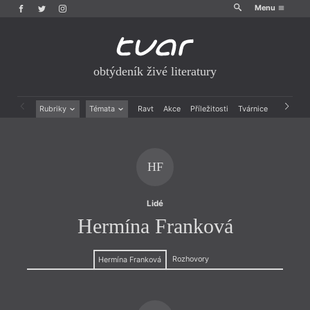
Menu
obtýdeník živé literatury
Rubriky
Témata
Ravt
Akce
Příležitosti
Tvárnice
Archiv
Beletrie
Ženy v katolické literatuře
Drobná publicistika
Právě vychází
Esejistika
Mauzoleum
HF
Recenze a reflexe
Divadlo
Reportáže
Historie kolonialismu
Rozhovory
Dokument
Lidé
Výroční ceny
Hermína Franková
Rozhovory
Hermína Franková