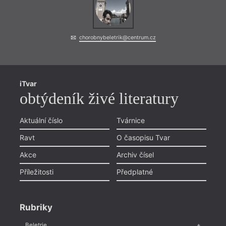
chorobnybeletrik@centrum.cz
iTvar
obtýdeník živé literatury
Aktuální číslo
Tvárnice
Ravt
O časopisu Tvar
Akce
Archiv čísel
Příležitosti
Předplatné
Rubriky
Beletrie