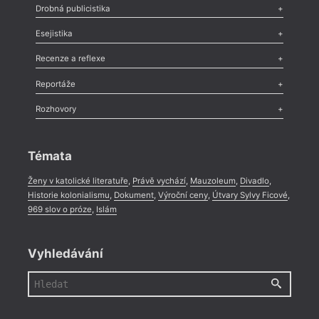
Poezie
,
Próza
,
Dokumenty
,
Drama
,
Celá rubrika
Drobná publicistika
Odlesk
,
Zasláno
,
Nezařazené
,
Novinky v Tvaru
,
Slovo
,
Výročí
,
Esejistika
Nekrolog
,
Glosa
,
Sloupek
,
Pozvánka
,
Literární soutěž
,
Komentář
,
Celá rubrika
Esej
,
Pádlo
,
Úvaha
,
Texty
,
Studie
,
Celá rubrika
Recenze a reflexe
Recenze
,
Dvakrát
,
Horké párky
,
969 slov o próze
,
Reportáže
Méně slov o próze
,
Celá rubrika
Literární zítřky
,
Reportáž
,
Literární život
,
Divadlo
,
Kritický ohlas
,
Rozhovory
Celá rubrika
Rozhovor
,
Anketa
,
Celá rubrika
Témata
Ženy v katolické literatuře
,
Právě vychází
,
Mauzoleum
,
Divadlo
,
Historie kolonialismu
,
Dokument
,
Výroční ceny
,
Útvary Sylvy Ficové
,
969 slov o próze
,
Islám
Vyhledávání