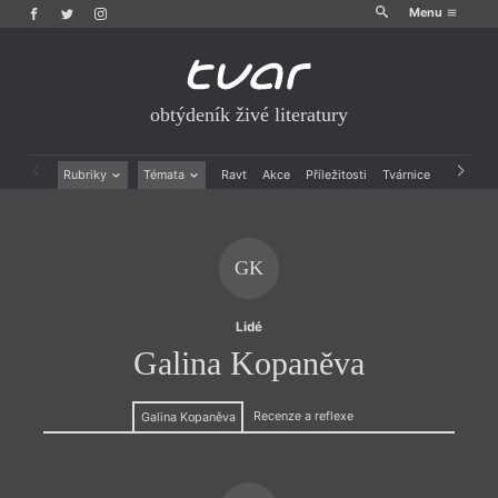
Menu
obtýdeník živé literatury
Rubriky
Témata
Ravt
Akce
Příležitosti
Tvárnice
Archiv
Beletrie
Ženy v katolické literatuře
Drobná publicistika
Právě vychází
Esejistika
Mauzoleum
GK
Recenze a reflexe
Divadlo
Reportáže
Historie kolonialismu
Rozhovory
Dokument
Lidé
Výroční ceny
Galina Kopaněva
Recenze a reflexe
Galina Kopaněva