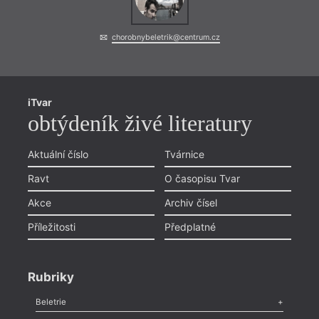
chorobnybeletrik@centrum.cz
iTvar
obtýdeník živé literatury
Aktuální číslo
Tvárnice
Ravt
O časopisu Tvar
Akce
Archiv čísel
Příležitosti
Předplatné
Rubriky
Beletrie