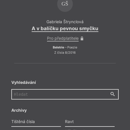
GŠ
Gabriela Štrynclová
A v balíčku pevnou smyčku
A v 
Pro předplatitele
Beletrie
– Poezie
Z čísla 8/2016
Vyhledávání
Archivy
Tištěná čísla
Ravt