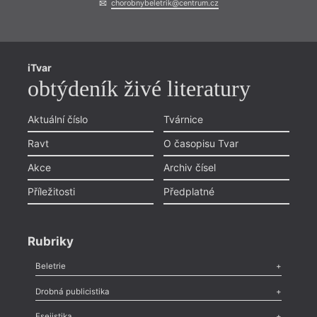
chorobnybeletrik@centrum.cz
iTvar
obtýdeník živé literatury
Aktuální číslo
Tvárnice
Ravt
O časopisu Tvar
Akce
Archiv čísel
Příležitosti
Předplatné
Rubriky
Beletrie
Poezie
,
Próza
,
Dokumenty
,
Drama
,
Celá rubrika
Drobná publicistika
Odlesk
,
Zasláno
,
Nezařazené
,
Novinky v Tvaru
,
Slovo
,
Výročí
,
Esejistika