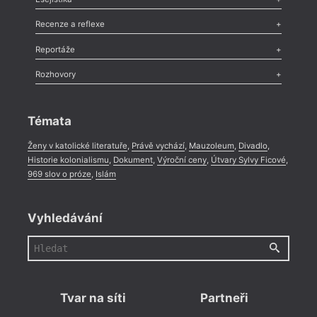
Nekrolog
,
Glosa
,
Sloupek
,
Pozvánka
,
Literární soutěž
,
Komentář
,
Celá rubrika
Esej
,
Pádlo
,
Úvaha
,
Texty
,
Studie
,
Celá rubrika
Recenze a reflexe
Recenze
,
Dvakrát
,
Horké párky
,
969 slov o próze
,
Reportáže
Méně slov o próze
,
Celá rubrika
Literární zítřky
,
Reportáž
,
Literární život
,
Divadlo
,
Kritický ohlas
,
Rozhovory
Celá rubrika
Rozhovor
,
Anketa
,
Celá rubrika
Témata
Ženy v katolické literatuře
,
Právě vychází
,
Mauzoleum
,
Divadlo
,
Historie kolonialismu
,
Dokument
,
Výroční ceny
,
Útvary Sylvy Ficové
,
969 slov o próze
,
Islám
Vyhledávání
Tvar na síti
Partneři