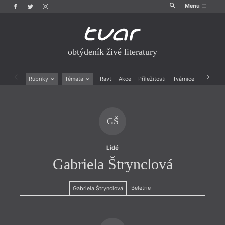
Menu
obtýdeník živé literatury
Rubriky
Témata
Ravt
Akce
Příležitosti
Tvárnice
Archiv
Beletrie
Ženy v katolické literatuře
Drobná publicistika
Právě vychází
Esejistika
Mauzoleum
GŠ
Recenze a reflexe
Divadlo
Reportáže
Historie kolonialismu
Rozhovory
Dokument
Lidé
Výroční ceny
Gabriela Štrynclová
Beletrie
Gabriela Štrynclová