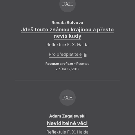
FXH
Renata Bulvová
Jdeš touto známou krajinou a přesto
Jd
nevíš kudy
Reflektuje F. X. Halda
Pro předplatitele
Recenze a reflexe
– Recenze
Z čísla 12/2017
FXH
Adam Zagajewski
Neviditelné věci
Reflektuje F. X. Halda