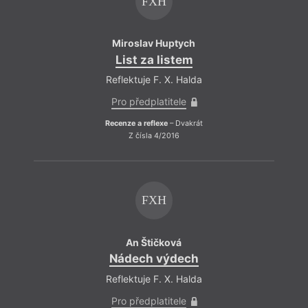
FXH
Miroslav Huptych
List za listem
Reflektuje F. X. Halda
Pro předplatitele
Recenze a reflexe
– Dvakrát
Z čísla 4/2016
FXH
An Štičková
Nádech výdech
Reflektuje F. X. Halda
Pro předplatitele