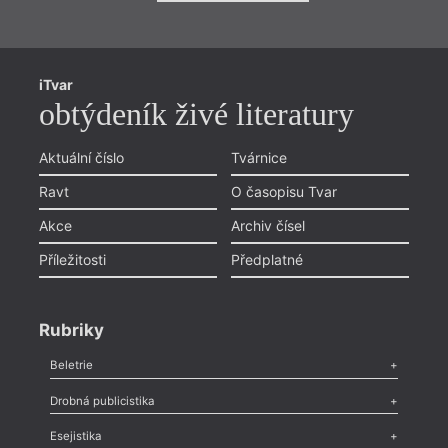
iTvar
obtýdeník živé literatury
Aktuální číslo
Tvárnice
Ravt
O časopisu Tvar
Akce
Archiv čísel
Příležitosti
Předplatné
Rubriky
Beletrie
Poezie
,
Próza
,
Dokumenty
,
Drama
,
Celá rubrika
Drobná publicistika
Odlesk
,
Zasláno
,
Nezařazené
,
Novinky v Tvaru
,
Slovo
,
Výročí
,
Esejistika
Nekrolog
,
Glosa
,
Sloupek
,
Pozvánka
,
Literární soutěž
,