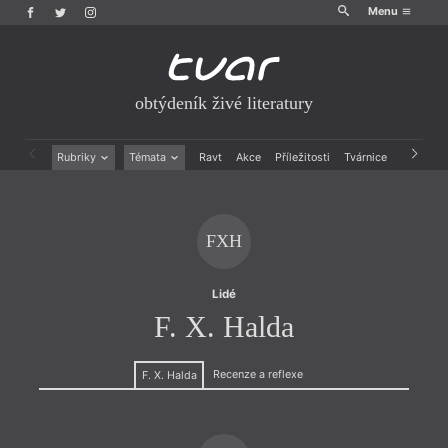
Menu
obtýdeník živé literatury
Rubriky
Témata
Ravt
Akce
Příležitosti
Tvárnice
Archiv
Beletrie
Ženy v katolické literatuře
Drobná publicistika
Právě vychází
Esejistika
Mauzoleum
FXH
Recenze a reflexe
Divadlo
Reportáže
Historie kolonialismu
Rozhovory
Dokument
Lidé
Výroční ceny
F. X. Halda
Recenze a reflexe
F. X. Halda