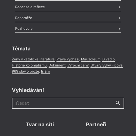
Komentář
,
Celá rubrika
Esej
,
Pádlo
,
Úvaha
,
Texty
,
Studie
,
Celá rubrika
Recenze a reflexe
Recenze
,
Dvakrát
,
Horké párky
,
969 slov o próze
,
Reportáže
Méně slov o próze
,
Celá rubrika
Literární zítřky
,
Reportáž
,
Literární život
,
Divadlo
,
Kritický ohlas
,
Rozhovory
Celá rubrika
Rozhovor
,
Anketa
,
Celá rubrika
Témata
Ženy v katolické literatuře
,
Právě vychází
,
Mauzoleum
,
Divadlo
,
Historie kolonialismu
,
Dokument
,
Výroční ceny
,
Útvary Sylvy Ficové
,
969 slov o próze
,
Islám
Vyhledávání
Tvar na síti
Partneři