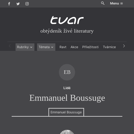
Menu
obtýdeník živé literatury
Rubriky
Témata
Ravt
Akce
Příležitosti
Tvárnice
Archiv
Beletrie
Ženy v katolické literatuře
Drobná publicistika
Právě vychází
Esejistika
Mauzoleum
EB
Recenze a reflexe
Divadlo
Reportáže
Historie kolonialismu
Rozhovory
Dokument
Lidé
Výroční ceny
Emmanuel Boussuge
Emmanuel Boussuge