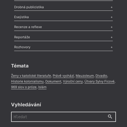
Poezie
,
Próza
,
Dokumenty
,
Drama
,
Celá rubrika
Drobná publicistika
Odlesk
,
Zasláno
,
Nezařazené
,
Novinky v Tvaru
,
Slovo
,
Výročí
,
Esejistika
Nekrolog
,
Glosa
,
Sloupek
,
Pozvánka
,
Literární soutěž
,
Komentář
,
Celá rubrika
Esej
,
Pádlo
,
Úvaha
,
Texty
,
Studie
,
Celá rubrika
Recenze a reflexe
Recenze
,
Dvakrát
,
Horké párky
,
969 slov o próze
,
Reportáže
Méně slov o próze
,
Celá rubrika
Literární zítřky
,
Reportáž
,
Literární život
,
Divadlo
,
Kritický ohlas
,
Rozhovory
Celá rubrika
Rozhovor
,
Anketa
,
Celá rubrika
Témata
Ženy v katolické literatuře
,
Právě vychází
,
Mauzoleum
,
Divadlo
,
Historie kolonialismu
,
Dokument
,
Výroční ceny
,
Útvary Sylvy Ficové
,
969 slov o próze
,
Islám
Vyhledávání