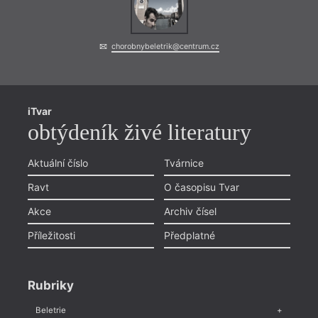
chorobnybeletrik@centrum.cz
iTvar
obtýdeník živé literatury
Aktuální číslo
Tvárnice
Ravt
O časopisu Tvar
Akce
Archiv čísel
Příležitosti
Předplatné
Rubriky
Beletrie