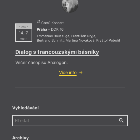
Čtení, Koncert
= 2020 =
Praha
– DOK 16
14. 7.
Emmanuel Boussuge
,
František Dryje
,
19:00
Bertrand Schmitt
,
Martina Nováková
,
Kryštof Pobořil
Dialog s francouzskými básníky
Večer časopisu Analogon.
Více info
Vyhledávání
Archivy