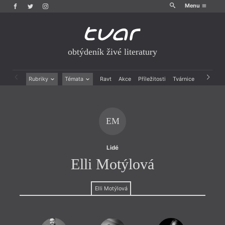
Menu
obtýdeník živé literatury
Rubriky
Témata
Ravt
Akce
Příležitosti
Tvárnice
Archiv
Beletrie
Ženy v katolické literatuře
Drobná publicistika
Právě vychází
Esejistika
Mauzoleum
EM
Recenze a reflexe
Divadlo
Reportáže
Historie kolonialismu
Rozhovory
Dokument
Lidé
Výroční ceny
Elli Motýlová
Elli Motýlová