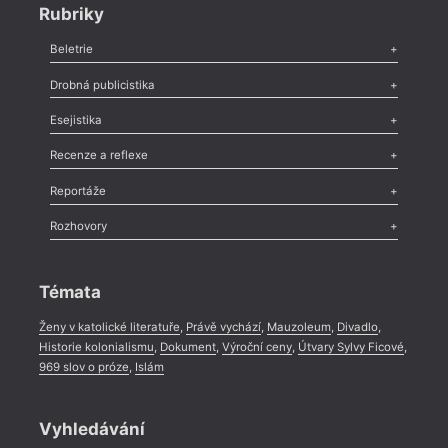
Rubriky
Beletrie
Poezie
,
Próza
,
Dokumenty
,
Drama
,
Celá rubrika
Drobná publicistika
Odlesk
,
Zasláno
,
Nezařazené
,
Novinky v Tvaru
,
Slovo
,
Výročí
,
Esejistika
Nekrolog
,
Glosa
,
Sloupek
,
Pozvánka
,
Literární soutěž
,
Komentář
,
Celá rubrika
Esej
,
Pádlo
,
Úvaha
,
Texty
,
Studie
,
Celá rubrika
Recenze a reflexe
Recenze
,
Dvakrát
,
Horké párky
,
969 slov o próze
,
Reportáže
Méně slov o próze
,
Celá rubrika
Literární zítřky
,
Reportáž
,
Literární život
,
Divadlo
,
Kritický ohlas
,
Rozhovory
Celá rubrika
Rozhovor
,
Anketa
,
Celá rubrika
Témata
Ženy v katolické literatuře
,
Právě vychází
,
Mauzoleum
,
Divadlo
,
Historie kolonialismu
,
Dokument
,
Výroční ceny
,
Útvary Sylvy Ficové
,
969 slov o próze
,
Islám
Vyhledávání