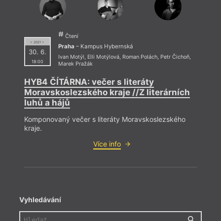
Čtení
= 2021 =
Praha
– Kampus Hybernská
30. 6.
Ivan Motýl
,
Elli Motýlová
,
Roman Polách
,
Petr Čichoň
,
18:00
Marek Pražák
HYB4 ČÍTÁRNA: večer s literáty
Moravskoslezského kraje //Z literárních
luhů a hájů
Komponovaný večer s literáty Moravskoslezského
kraje.
Více info
Vyhledávání